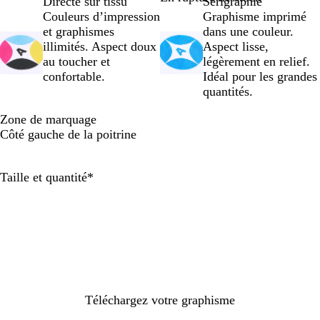
Directe sur tissu
Sérigraphie
c
c
r
b
c
c
r
d
e
e
p
Couleurs d’impression
Graphisme imprimé
v
a
o
h
i
o
e
a
o
et graphismes
dans une couleur.
i
c
u
i
e
i
m
u
u
illimités. Aspect doux
Aspect lisse,
n
i
t
n
l
i
x
d
au toucher et
légèrement en relief.
t
t
e
é
n
r
confortable.
Idéal pour les grandes
a
e
i
u
é
quantités.
g
l
i
e
l
t
Zone de marquage
e
Côté gauche de la poitrine
Obligatoire
Taille et quantité
*
Téléchargez votre graphisme