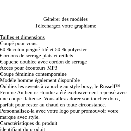
n
u
u
a
a
m
c
t
x
i
i
é
e
r
n
Générer des modèles
i
c
u
Téléchargez votre graphisme
l
h
i
l
i
t
Tailles et dimensions
e
n
Coupé pour vous.
é
50 % coton peigné filé et 50 % polyester
Cordons de serrage plats et œillets
Capuche doublée avec cordon de serrage
Accès pour écouteurs MP3
Coupe féminine contemporaine
Modèle homme également disponible
Oubliez les sweats à capuche au style boxy, le Russell™
Femme Authentic Hoodie a été exclusivement repensé avec
une coupe flatteuse. Vous allez adorer son toucher doux,
parfait pour rester au chaud en toute circonstance.
Personnalisez-la avec votre logo pour promouvoir votre
marque avec style.
Caractéristiques du produit
identifiant du produit