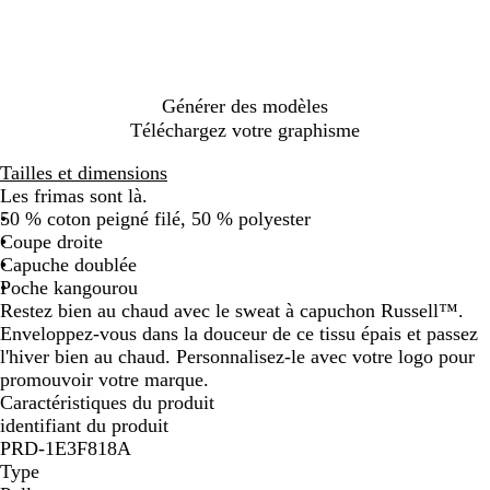
r
g
c
e
e
c
s
c
e
d
b
e
o
e
l
i
i
t
e
o
a
y
a
a
e
m
u
u
a
i
l
i
t
x
l
r
n
e
Générer des modèles
c
u
i
Téléchargez votre graphisme
h
i
l
i
t
l
Tailles et dimensions
n
e
Les frimas sont là.
é
50 % coton peigné filé, 50 % polyester
Coupe droite
Capuche doublée
Poche kangourou
Restez bien au chaud avec le sweat à capuchon Russell™.
Enveloppez-vous dans la douceur de ce tissu épais et passez
l'hiver bien au chaud. Personnalisez-le avec votre logo pour
promouvoir votre marque.
Caractéristiques du produit
identifiant du produit
PRD-1E3F818A
Type