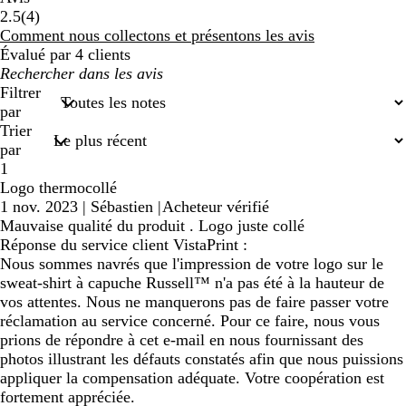
4
2.5
(
4
)
avis
Comment nous collectons et présentons les avis
Évalué par 4 clients
Mes
recherches
Filtrer
saisies
par
Trier
par
1
Logo thermocollé
1 nov. 2023
|
Sébastien
|
Acheteur vérifié
Mauvaise qualité du produit . Logo juste collé
Réponse du service client VistaPrint :
Nous sommes navrés que l'impression de votre logo sur le
sweat-shirt à capuche Russell™ n'a pas été à la hauteur de
vos attentes. Nous ne manquerons pas de faire passer votre
réclamation au service concerné. Pour ce faire, nous vous
prions de répondre à cet e-mail en nous fournissant des
photos illustrant les défauts constatés afin que nous puissions
appliquer la compensation adéquate. Votre coopération est
fortement appréciée.