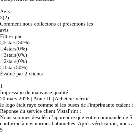
Avis
2
3
(
2
)
avis
Comment nous collectons et présentons les
avis
Filtrer par
5
stars
(
50
%)
4
stars
(
0
%)
3
stars
(
0
%)
2
stars
(
0
%)
1
star
(
50
%)
Évalué par 2 clients
1
Impression de mauvaise qualité
20 mars 2026
|
Anne D.
|
Acheteur vérifié
le logo était rayé comme si les buses de l'imprimante étaient
Réponse du service client VistaPrint :
Nous sommes désolés d’apprendre que votre commande de Sweat
conforme à nos normes habituelles. Après vérification, nous 
5