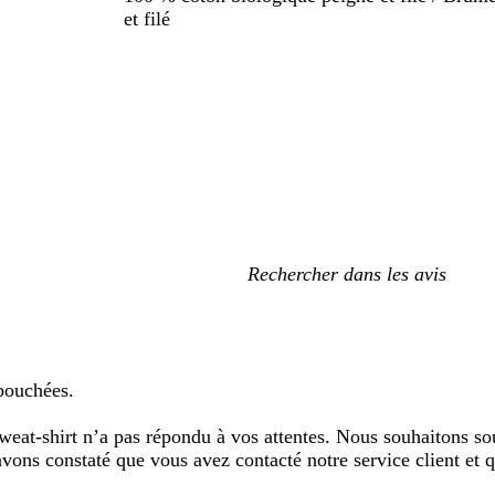
et filé
Mes
recherches
saisies
 bouchées.
-shirt n’a pas répondu à vos attentes. Nous souhaitons souli
avons constaté que vous avez contacté notre service client e