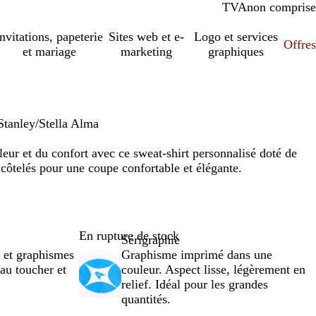
TVA
comprise
non comprise
Invitations, papeterie
Sites web et e-
Logo et services
Offres
et mariage
marketing
graphiques
Stanley/Stella Alma
leur et du confort avec ce sweat-shirt personnalisé doté de
côtelés pour une coupe confortable et élégante.
En rupture de stock
Sérigraphie
 et graphismes
Graphisme imprimé dans une
 au toucher et
couleur. Aspect lisse, légèrement en
relief. Idéal pour les grandes
quantités.