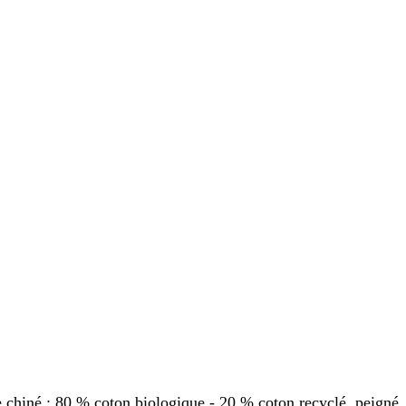
 chiné : 80 % coton biologique - 20 % coton recyclé, peigné