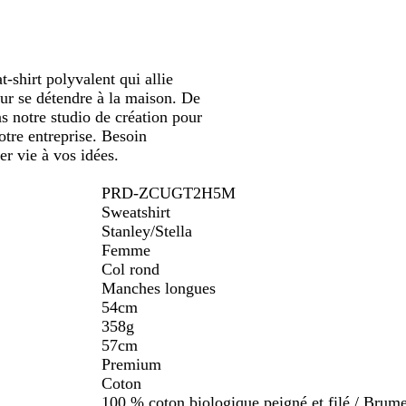
t-shirt polyvalent qui allie
our se détendre à la maison. De
ns notre studio de création pour
otre entreprise. Besoin
er vie à vos idées.
PRD-ZCUGT2H5M
Sweatshirt
Stanley/Stella
Femme
Col rond
Manches longues
54cm
358g
57cm
Premium
Coton
100 % coton biologique peigné et filé / Brume