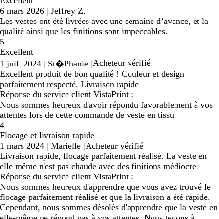
Excellent
6 mars 2026
|
Jeffrey Z.
Les vestes ont été livrées avec une semaine d’avance, et la
qualité ainsi que les finitions sont impeccables.
5
Excellent
Acheteur vérifié
1 juil. 2024
|
St�Phanie
|
Excellent produit de bon qualité ! Couleur et design
parfaitement respecté. Livraison rapide
Réponse du service client VistaPrint :
Nous sommes heureux d'avoir répondu favorablement à vos
attentes lors de cette commande de veste en tissu.
4
Flocage et livraison rapide
1 mars 2024
|
Marielle
|
Acheteur vérifié
Livraison rapide, flocage parfaitement réalisé. La veste en
elle même n'est pas chaude avec des finitions médiocre.
Réponse du service client VistaPrint :
Nous sommes heureux d'apprendre que vous avez trouvé le
flocage parfaitement réalisé et que la livraison a été rapide.
Cependant, nous sommes désolés d'apprendre que la veste en
elle-même ne répond pas à vos attentes. Nous tenons à