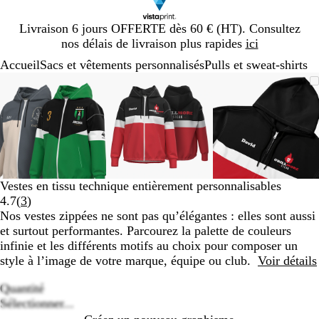
Diapositive
Livraison 6 jours OFFERTE dès 60 € (HT). Consultez
1
nos délais de livraison plus rapides
ici
sur
Accueil
Sacs et vêtements personnalisés
Pulls et sweat-shirts
1
Diapositive
Image
Zoom
Utilisez
Cliquez
Image
Zoom
Utilisez
Cliquez
Image
Zoom
Utilisez
Cliquez
1
zoomable
au
les
pour
zoomable
au
les
pour
zoomable
au
les
pour
sur
minimum
touches
développer
minimum
touches
développer
minimum
touches
développe
3
plus
plus
plus
et
et
et
moins
moins
moins
pour
pour
pour
zoomer
zoomer
zoomer
Vestes en tissu technique entièrement personnalisables
et
et
et
Lire
4.7
(
3
)
les
les
les
les
Nos vestes zippées ne sont pas qu’élégantes : elles sont aussi
touches
touches
touches
3
et surtout performantes. Parcourez la palette de couleurs
fléchées
fléchées
fléchées
avis
infinie et les différents motifs au choix pour composer un
pour
pour
pour
style à l’image de votre marque, équipe ou club.
Voir détails
faire
faire
faire
défiler
défiler
défiler
Quantité
Loading
Sélectionner...
options