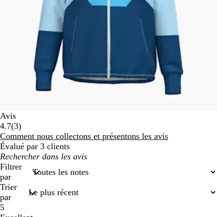
Avis
3
4.7
(
3
)
avis
Comment nous collectons et présentons les avis
Évalué par 3 clients
Mes
recherches
Filtrer
saisies
par
Trier
par
5