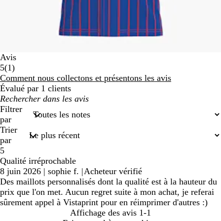
Avis
1
5
(
1
)
avis
Comment nous collectons et présentons les avis
Évalué par 1 clients
Mes
recherches
Filtrer
saisies
par
Trier
par
5
Qualité irréprochable
8 juin 2026
|
sophie f.
|
Acheteur vérifié
Des maillots personnalisés dont la qualité est à la hauteur du
prix que l'on met. Aucun regret suite à mon achat, je referai
sûrement appel à Vistaprint pour en réimprimer d'autres :)
Affichage des avis
1-1