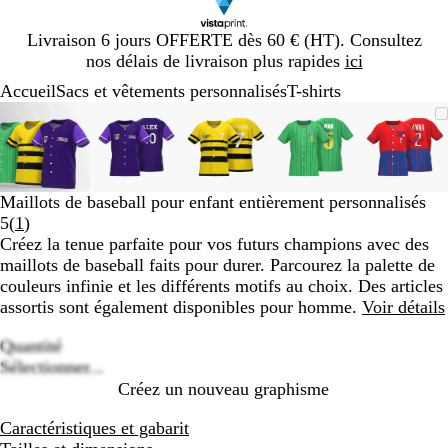
Diapositive
Livraison 6 jours OFFERTE dès 60 € (HT). Consultez
1
nos délais de livraison plus rapides
ici
sur
Accueil
Sacs et vêtements personnalisés
T-shirts
1
Diapositive
Image
Zoom
Utilisez
Cliquez
Image
Zoom
Utilisez
Cliquez
Image
Zoom
Utilisez
Cliquez
Image
Zoom
Utilisez
Cliquez
Image
Zoom
Utilis
Cliqu
1
zoomable
au
les
pour
zoomable
au
les
pour
zoomable
au
les
pour
zoomable
au
les
pour
zooma
au
les
pour
sur
minimum
touches
développer
minimum
touches
développer
minimum
touches
développer
minimum
touches
développer
mini
touch
dével
5
plus
plus
plus
plus
plus
et
et
et
et
et
Maillots de baseball pour enfant entièrement personnalisés
moins
moins
moins
moins
moins
Lire
5
(
1
)
pour
pour
pour
pour
pour
les
Créez la tenue parfaite pour vos futurs champions avec des
zoomer
zoomer
zoomer
zoomer
zoome
1
maillots de baseball faits pour durer. Parcourez la palette de
et
et
et
et
et
avis
couleurs infinie et les différents motifs au choix. Des articles
les
les
les
les
les
assortis sont également disponibles pour homme.
Voir détails
touches
touches
touches
touches
touch
fléchées
fléchées
fléchées
fléchées
fléché
Quantité
pour
pour
pour
pour
pour
Loading
Sélectionner...
faire
faire
faire
faire
faire
options
Créez un nouveau graphisme
défiler
défiler
défiler
défiler
défile
Caractéristiques et gabarit