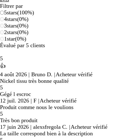
Filtrer par
5
stars
(
100
%)
4
stars
(
0
%)
3
stars
(
0
%)
2
stars
(
0
%)
1
star
(
0
%)
Évalué par 5 clients
5
👍
4 août 2026
|
Bruno D.
|
Acheteur vérifié
Nickel tissu très bonne qualité
5
Gégé l escroc
12 juil. 2026
|
F
|
Acheteur vérifié
Produit comme nous le voulions
5
Très bon produit
17 juin 2026
|
alexsfregola C.
|
Acheteur vérifié
La taille correspond bien à la description