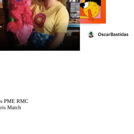
hées PME RMC
ris Match