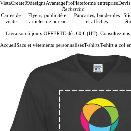
VistaCreate
99designs
AvantagePro
Plateforme entreprise
Devis
Cartes de
Flyers, publicité et
Pancartes, banderoles
Sti
visite
articles de bureau
et affiches
éti
Diapositive
Livraison 6 jours OFFERTE dès 60 € (HT). Consultez nos d
1
sur
Accueil
Sacs et vêtements personnalisés
T-shirts
T-shirt à col 
1
Diapositive
Image
Zoom
Utilisez
Cliquez
1
zoomable
au
les
pour
sur
minimum
touches
développer
1
plus
et
moins
pour
zoomer
et
les
touches
fléchées
pour
faire