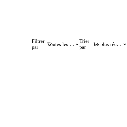
Filtrer
Trier
par
par