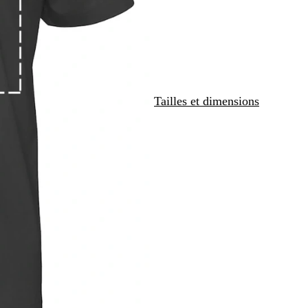
e
B
w
l
u
e
Tailles et dimensions