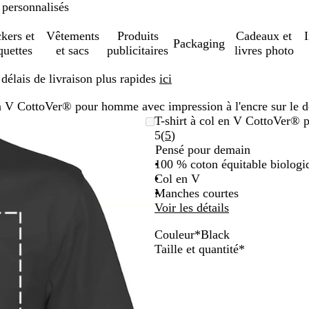
 personnalisés
ckers et
Vêtements
Produits
Cadeaux et
Packaging
quettes
et sacs
publicitaires
livres photo
élais de livraison plus rapides
ici
en V CottoVer® pour homme avec impression à l'encre sur le d
T-shirt à col en V CottoVer® p
Lire
5
(
5
)
les
Pensé pour demain
5
100 % coton équitable biologi
avis
Col en V
Manches courtes
Voir les détails
Couleur
*
Black
w
N
O
R
R
Y
B
Obligatoire
Taille et quantité
*
h
a
r
e
o
e
l
i
v
a
d
y
l
a
t
y
n
a
l
c
e
g
l
o
k