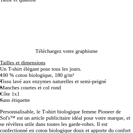
r
r
e
e
o
a
e
l
o
e
o
u
r
r
e
l
l
l
o
o
i
a
i
r
s
k
r
e
r
n
r
c
i
i
r
e
e
a
i
u
s
n
g
t
e
i
t
u
é
i
d
h
s
s
t
u
u
n
r
g
s
g
e
p
p
i
c
m
e
s
c
c
b
d
r
c
i
e
o
e
o
â
r
y
a
i
h
e
o
e
o
n
u
m
l
l
a
u
a
i
n
u
m
i
t
r
m
e
a
n
x
n
d
t
i
e
i
e
n
é
r
e
n
n
Téléchargez votre graphisme
s
d
é
i
u
s
a
l
i
e
Tailles et dimensions
i
l
t
Un T-shirt élégant pour tous les jours.
s
e
100 % coton biologique, 180 g/m²
Tissu lavé aux enzymes naturelles et semi-peigné
Manches courtes et col rond
Côte 1x1
Sans étiquette
Personnalisable, le T-shirt biologique femme Pioneer de
Sol's™ est un article publicitaire idéal pour votre marque, et
se révèlera utile dans toutes les garde-robes. Il est
confectionné en coton biologique doux et apporte du confort