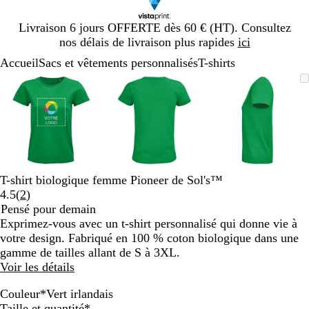
Diapositive
Livraison 6 jours OFFERTE dès 60 € (HT). Consultez
1
nos délais de livraison plus rapides
ici
sur
Accueil
Sacs et vêtements personnalisés
T-shirts
1
Diapositive
Image
Zoom
Utilisez
Cliquez
Image
Zoom
Utilisez
Cliquez
Image
Zoom
Utilisez
Cliquez
1
zoomable
au
les
pour
zoomable
au
les
pour
zoomable
au
les
pour
sur
minimum
touches
développer
minimum
touches
développer
minimum
touches
développe
3
plus
plus
plus
et
et
et
moins
moins
moins
pour
pour
pour
zoomer
zoomer
zoomer
T-shirt biologique femme Pioneer de Sol's™
et
et
et
Lire
4.5
(
2
)
les
les
les
les
Pensé pour demain
touches
touches
touches
2
Exprimez-vous avec un t-shirt personnalisé qui donne vie à
fléchées
fléchées
fléchées
avis
votre design. Fabriqué en 100 % coton biologique dans une
pour
pour
pour
gamme de tailles allant de S à 3XL.
faire
faire
faire
Voir les détails
défiler
défiler
défiler
Couleur
*
Vert irlandais
G
O
B
V
R
K
V
B
D
D
B
F
G
G
V
B
B
B
N
R
Obligatoire
Taille et quantité
*