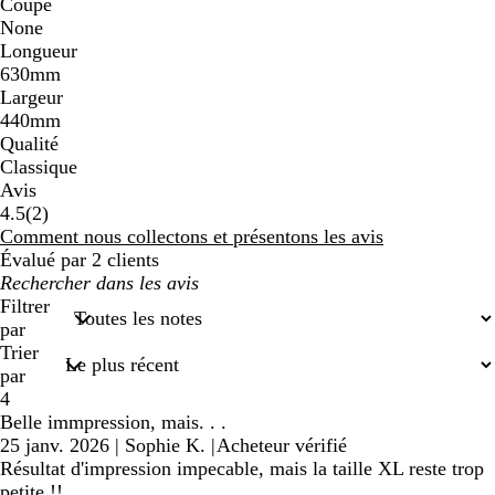
Coupe
None
Longueur
630mm
Largeur
440mm
Qualité
Classique
Avis
2
4.5
(
2
)
avis
Comment nous collectons et présentons les avis
Évalué par 2 clients
Mes
recherches
Filtrer
saisies
par
Trier
par
4
Belle immpression, mais. . .
25 janv. 2026
|
Sophie K.
|
Acheteur vérifié
Résultat d'impression impecable, mais la taille XL reste trop
petite !!