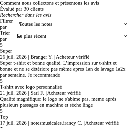
avis
Comment nous collectons et présentons les avis
Évalué par 30 clients
Mes
recherches
Filtrer
saisies
par
Trier
par
5
Super
26 juil. 2026
|
Branger Y.
|
Acheteur vérifié
Super t-shirt et bonne qualité. L’impression sur t-shirt et
bonne et ne se détériore pas même apres 1an de lavage 1a2x
par semaine. Je recommande
5
T-shirt avec logo personnalisé
21 juil. 2026
|
Sarl F.
|
Acheteur vérifié
Qualité magnifique: le logo ne s'abime pas, meme après
plusieurs passages en machine et séche linge
5
Top
17 juil. 2026
|
notesmusicales.irancy C.
|
Acheteur vérifié