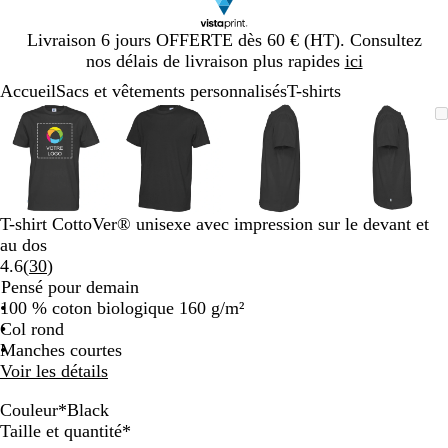
Diapositive
Livraison 6 jours OFFERTE dès 60 € (HT). Consultez
1
nos délais de livraison plus rapides
ici
sur
Accueil
Sacs et vêtements personnalisés
T-shirts
1
Diapositive
Image
Zoom
Utilisez
Cliquez
Image
Zoom
Utilisez
Cliquez
Image
Zoom
Utilisez
Cliquez
Image
Zoom
Utilisez
Cliquez
1
zoomable
au
les
pour
zoomable
au
les
pour
zoomable
au
les
pour
zoomab
au
les
pour
sur
minimum
touches
développer
minimum
touches
développer
minimum
touches
développer
minim
touches
dévelop
4
plus
plus
plus
plus
et
et
et
et
moins
moins
moins
moins
T-shirt CottoVer® unisexe avec impression sur le devant et
pour
pour
pour
pour
au dos
zoomer
zoomer
zoomer
zoomer
Lire
4.6
(
30
)
et
et
et
et
les
Pensé pour demain
les
les
les
les
30
100 % coton biologique 160 g/m²
touches
touches
touches
touches
avis
Col rond
fléchées
fléchées
fléchées
fléchée
Manches courtes
pour
pour
pour
pour
Voir les détails
faire
faire
faire
faire
défiler
défiler
défiler
défiler
Couleur
*
Black
B
R
N
w
O
Y
R
Obligatoire
Taille et quantité
*