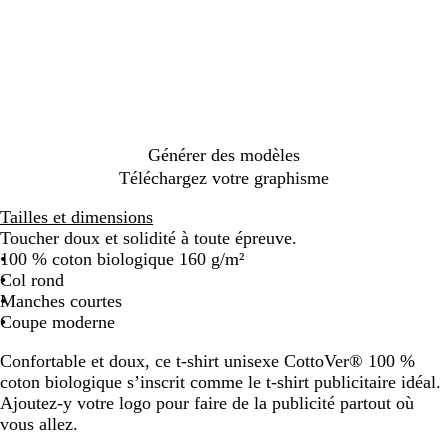
l
e
a
h
r
e
o
a
d
v
i
a
l
y
c
y
t
n
l
a
k
e
g
o
l
e
w
B
l
u
e
Générer des modèles
Téléchargez votre graphisme
Tailles et dimensions
Toucher doux et solidité à toute épreuve.
100 % coton biologique 160 g/m²
Col rond
Manches courtes
Coupe moderne
Confortable et doux, ce t-shirt unisexe CottoVer® 100 %
coton biologique s’inscrit comme le t-shirt publicitaire idéal.
Ajoutez-y votre logo pour faire de la publicité partout où
vous allez.