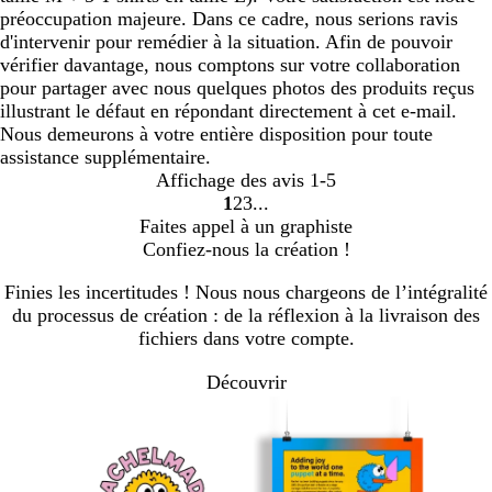
préoccupation majeure. Dans ce cadre, nous serions ravis
d'intervenir pour remédier à la situation. Afin de pouvoir
vérifier davantage, nous comptons sur votre collaboration
pour partager avec nous quelques photos des produits reçus
illustrant le défaut en répondant directement à cet e-mail.
Nous demeurons à votre entière disposition pour toute
assistance supplémentaire.
Affichage des avis
1-5
1
2
3
aller
aller
aller
Faites appel à un graphiste
à
à
à
Confiez-nous la création !
la
la
la
page
page
page
Finies les incertitudes ! Nous nous chargeons de l’intégralité
1
2
3
du processus de création : de la réflexion à la livraison des
fichiers dans votre compte.
Découvrir