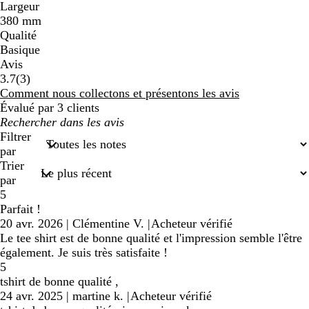
Largeur
380 mm
Qualité
Basique
Avis
3
3.7
(
3
)
avis
Comment nous collectons et présentons les avis
Évalué par 3 clients
Mes
recherches
Filtrer
saisies
par
Trier
par
5
Parfait !
20 avr. 2026
|
Clémentine V.
|
Acheteur vérifié
Le tee shirt est de bonne qualité et l'impression semble l'être
également. Je suis très satisfaite !
5
tshirt de bonne qualité ,
24 avr. 2025
|
martine k.
|
Acheteur vérifié