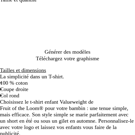
o
l
r
r
l
l
o
a
u
e
a
i
a
e
i
u
g
u
n
s
n
u
r
n
e
m
g
c
c
r
e
a
e
h
o
t
r
i
i
o
i
n
u
n
é
r
Générer des modèles
e
n
Téléchargez votre graphisme
e
s
Tailles et dimensions
o
La simplicité dans un T-shirt.
l
100 % coton
Coupe droite
Col rond
Choisissez le t-shirt enfant Valueweight de
Fruit of the Loom® pour votre bambin : une tenue simple,
mais efficace. Son style simple se marie parfaitement avec
un short en été ou sous un gilet en automne. Personnalisez-le
avec votre logo et laissez vos enfants vous faire de la
publicité.