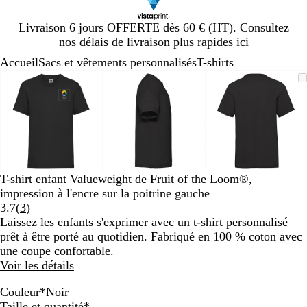
Diapositive
Livraison 6 jours OFFERTE dès 60 € (HT). Consultez
1
nos délais de livraison plus rapides
ici
sur
Accueil
Sacs et vêtements personnalisés
T-shirts
1
Diapositive
Image
Zoom
Utilisez
Cliquez
Image
Zoom
Utilisez
Cliquez
Image
Zoom
Utilisez
Cliquez
1
zoomable
au
les
pour
zoomable
au
les
pour
zoomable
au
les
pour
sur
minimum
touches
développer
minimum
touches
développer
minimum
touches
développe
3
plus
plus
plus
et
et
et
moins
moins
moins
pour
pour
pour
zoomer
zoomer
zoomer
T-shirt enfant Valueweight de Fruit of the Loom®,
et
et
et
impression à l'encre sur la poitrine gauche
les
les
les
Lire
3.7
(
3
)
touches
touches
touches
les
Laissez les enfants s'exprimer avec un t-shirt personnalisé
fléchées
fléchées
fléchées
3
prêt à être porté au quotidien. Fabriqué en 100 % coton avec
pour
pour
pour
avis
une coupe confortable.
faire
faire
faire
Voir les détails
défiler
défiler
défiler
Couleur
*
Noir
R
B
O
G
B
B
N
J
Obligatoire
Taille et quantité
*