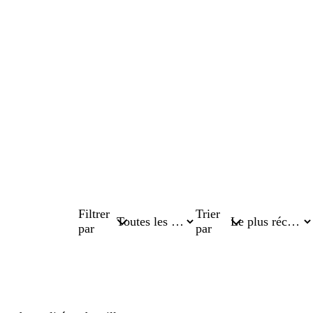
Filtrer
Trier
par
par