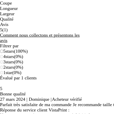
Coupe
Longueur
Largeur
Qualité
Avis
1
5
(
1
)
avis
Comment nous collectons et présentons les
avis
Filtrer par
5
stars
(
100
%)
4
stars
(
0
%)
3
stars
(
0
%)
2
stars
(
0
%)
1
star
(
0
%)
Évalué par 1 clients
5
Bonne qualité
27 mars 2024
|
Dominique
|
Acheteur vérifié
Parfait très satisfaite de ma commande Je recommande taille 
Réponse du service client VistaPrint :