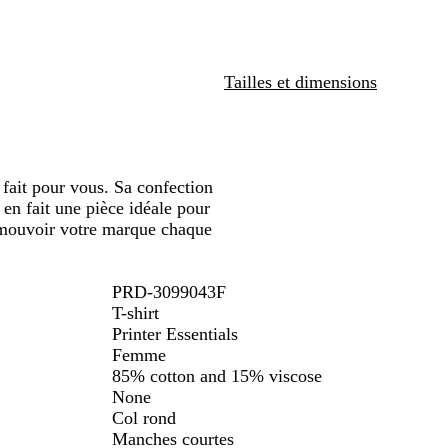
a
e
u
e
défiler
n
e
e
y
g
n
e
Tailles et dimensions
 fait pour vous. Sa confection
 en fait une pièce idéale pour
omouvoir votre marque chaque
PRD-3099043F
T-shirt
Printer Essentials
Femme
85% cotton and 15% viscose
None
Col rond
Manches courtes