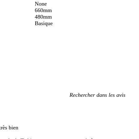
None
660mm
480mm
Basique
Mes
recherches
saisies
très bien