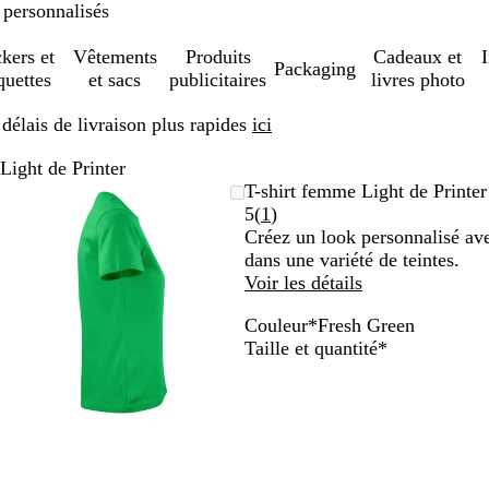
 personnalisés
ckers et
Vêtements
Produits
Cadeaux et
Packaging
quettes
et sacs
publicitaires
livres photo
élais de livraison plus rapides
ici
Light de Printer
Image
Zoom
Utilisez
Cliquez
T-shirt femme Light de Printer
zoomable
au
les
pour
Lire
5
(
1
)
minimum
touches
développer
les
Créez un look personnalisé av
plus
1
dans une variété de teintes.
et
avis
Voir les détails
moins
Couleur
*
Fresh Green
pour
G
F
R
W
O
N
B
S
Obligatoire
Taille et quantité
*
zoomer
r
r
e
h
c
a
l
t
et
e
e
d
i
e
v
a
e
les
y
s
t
a
y
c
e
touches
M
h
e
n
k
l
fléchées
e
G
B
G
pour
l
r
l
r
faire