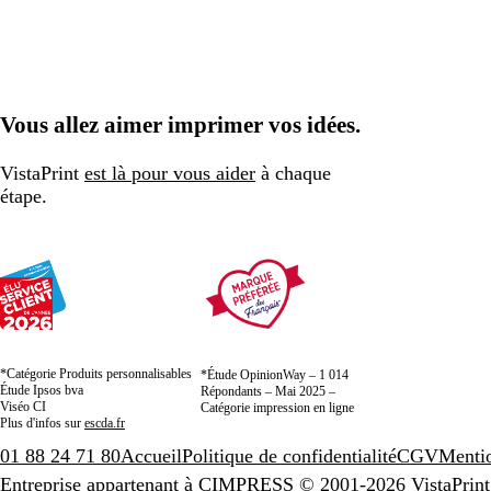
Vous allez aimer imprimer vos idées.
VistaPrint
est là pour vous aider
à chaque
étape.
*Catégorie Produits personnalisables
*Étude OpinionWay – 1 014
Étude Ipsos bva
Répondants – Mai 2025 –
Viséo CI
Catégorie impression en ligne
Plus d'infos sur
escda.fr
01 88 24 71 80
Accueil
Politique de confidentialité
CGV
Mentio
Entreprise appartenant à CIMPRESS
© 2001-2026 VistaPrint.