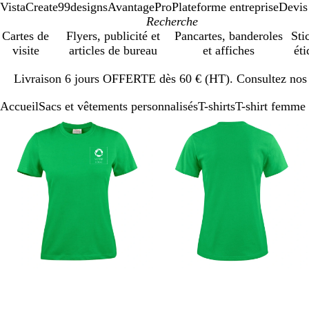
VistaCreate
99designs
AvantagePro
Plateforme entreprise
Devis
Cartes de
Flyers, publicité et
Pancartes, banderoles
Sti
visite
articles de bureau
et affiches
éti
Diapositive
Livraison 6 jours OFFERTE dès 60 € (HT). Consultez nos d
1
sur
Accueil
Sacs et vêtements personnalisés
T-shirts
T-shirt femme 
1
Diapositive
Image
Zoom
Utilisez
Cliquez
Image
Zoom
Utilisez
Cliquez
1
zoomable
au
les
pour
zoomable
au
les
pour
sur
minimum
touches
développer
minimum
touches
développer
3
plus
plus
et
et
moins
moins
pour
pour
zoomer
zoomer
et
et
les
les
touches
touches
fléchées
fléchées
pour
pour
faire
faire