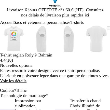
Diapositive
Livraison 6 jours OFFERTE dès 60 € (HT). Consultez
1
nos délais de livraison plus rapides
ici
sur
Accueil
Sacs et vêtements personnalisés
T-shirts
1
Diapositive
Image
Zoom
Utilisez
Cliquez
Image
Zoom
Utilisez
Cliquez
Image
Zoom
Utilisez
Cliquez
Image
Zoom
Utilisez
Cliquez
1
zoomable
au
les
pour
zoomable
au
les
pour
zoomable
au
les
pour
zoomab
au
les
pour
sur
minimum
touches
développer
minimum
touches
développer
minimum
touches
développer
minim
touches
dévelop
4
plus
plus
plus
plus
et
et
et
et
moins
moins
moins
moins
T-shirt raglan Roly® Bahrain
pour
pour
pour
pour
Lire
4.4
(
10
)
zoomer
zoomer
zoomer
zoomer
les
Nouvelles options
et
et
et
et
10
Faites ressortir votre design avec ce t-shirt personnalisé.
les
les
les
les
avis
Fabriqué en polyester léger dans une gamme de teintes vives.
touches
touches
touches
touches
Voir les détails
fléchées
fléchées
fléchées
fléchée
pour
pour
pour
pour
Couleur
*
Blanc
faire
faire
faire
faire
B
G
B
T
R
C
V
J
M
J
O
V
Technologie de marquage
*
défiler
défiler
défiler
défiler
l
r
l
u
o
o
e
a
e
a
r
e
Impression par
Transfert à chaud
a
i
e
r
s
r
r
u
n
u
a
r
sublimation
Choix illimité de