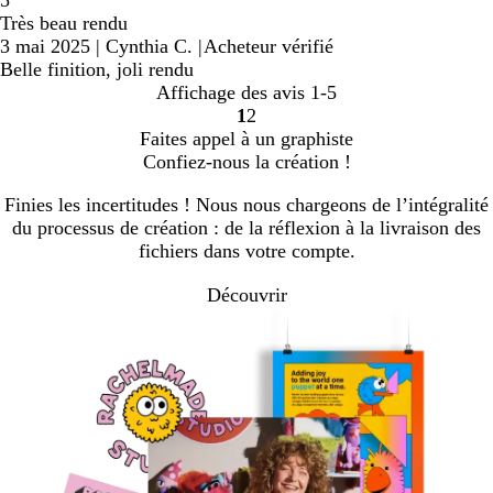
Très beau rendu
3 mai 2025
|
Cynthia C.
|
Acheteur vérifié
Belle finition, joli rendu
Affichage des avis
1-5
1
2
Accéder
Accéder
Faites appel à un graphiste
à
à
Confiez-nous la création !
la
la
page
page
Finies les incertitudes ! Nous nous chargeons de l’intégralité
du processus de création : de la réflexion à la livraison des
fichiers dans votre compte.
Découvrir