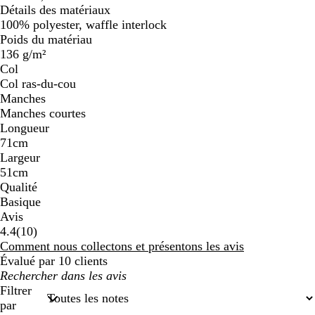
Détails des matériaux
100% polyester, waffle interlock
Poids du matériau
136 g/m²
Col
Col ras-du-cou
Manches
Manches courtes
Longueur
71cm
Largeur
51cm
Qualité
Basique
Avis
10
4.4
(
10
)
avis
Comment nous collectons et présentons les avis
Évalué par 10 clients
Mes
recherches
Filtrer
saisies
par