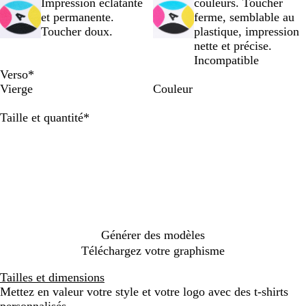
n
s
u
q
e
a
t
n
t
n
n
t
Impression éclatante
couleurs. Toucher
c
c
u
f
i
f
e
h
e
g
l
et permanente.
ferme, semblable au
i
o
l
l
l
e
f
e
i
Toucher doux.
plastique, impression
e
i
u
f
u
f
l
f
m
nette et précise.
l
s
o
l
o
r
u
l
e
Incompatible
e
u
a
o
u
Verso
*
o
î
o
Vierge
Couleur
c
h
Obligatoire
Taille et quantité
*
e
Générer des modèles
Téléchargez votre graphisme
Tailles et dimensions
Mettez en valeur votre style et votre logo avec des t-shirts
personnalisés.