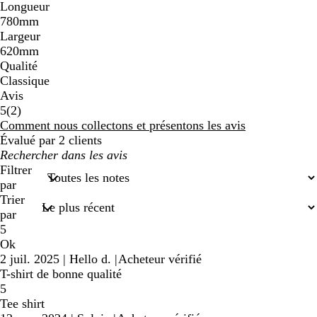
Longueur
780mm
Largeur
620mm
Qualité
Classique
Avis
2
5
(
2
)
avis
Comment nous collectons et présentons les avis
Évalué par 2 clients
Mes
recherches
Filtrer
saisies
par
Trier
par
5
Ok
2 juil. 2025
|
Hello d.
|
Acheteur vérifié
T-shirt de bonne qualité
5
Tee shirt