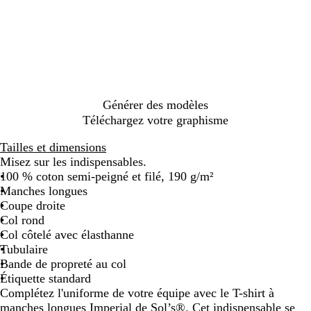
i
a
i
e
u
i
e
i
a
s
n
s
u
g
r
u
s
n
a
g
s
r
e
i
d
c
c
n
e
o
o
n
e
h
t
u
i
t
m
i
h
r
e
i
n
r
i
n
n
é
Générer des modèles
a
s
s
u
Téléchargez votre graphisme
c
e
i
i
t
Tailles et dimensions
t
Misez sur les indispensables.
e
100 % coton semi-peigné et filé, 190 g/m²
c
Manches longues
h
Coupe droite
i
Col rond
n
Col côtelé avec élasthanne
é
Tubulaire
Bande de propreté au col
Étiquette standard
Complétez l'uniforme de votre équipe avec le T-shirt à
manches longues Imperial de Sol’s®. Cet indispensable se