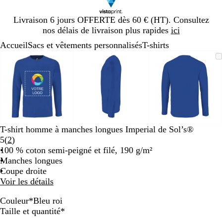
Diapositive
Livraison 6 jours OFFERTE dès 60 € (HT). Consultez
1
nos délais de livraison plus rapides
ici
sur
Accueil
Sacs et vêtements personnalisés
T-shirts
1
Diapositive
Image
Zoom
Utilisez
Cliquez
Image
Zoom
Utilisez
Cliquez
Image
Zoom
Utilisez
Cliquez
1
zoomable
au
les
pour
zoomable
au
les
pour
zoomable
au
les
pour
sur
minimum
touches
développer
minimum
touches
développer
minimum
touches
développe
3
plus
plus
plus
et
et
et
moins
moins
moins
pour
pour
pour
zoomer
zoomer
zoomer
T-shirt homme à manches longues Imperial de Sol’s®
et
et
et
Lire
5
(
2
)
les
les
les
les
100 % coton semi-peigné et filé, 190 g/m²
touches
touches
touches
2
Manches longues
fléchées
fléchées
fléchées
avis
Coupe droite
pour
pour
pour
Voir les détails
faire
faire
faire
défiler
défiler
défiler
Couleur
*
Bleu roi
G
O
G
B
R
N
B
G
B
Obligatoire
Taille et quantité
*
r
r
r
l
o
o
l
r
l