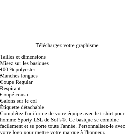
i
a
e
u
r
u
e
e
r
n
u
g
t
n
u
u
c
r
e
f
e
c
d
o
l
f
y
e
i
u
l
a
m
o
u
n
i
o
n
Téléchargez votre graphisme
u
i
Tailles et dimensions
t
Misez sur les basiques
100 % polyester
Manches longues
Coupe Regular
Respirant
Coupé cousu
Galons sur le col
Étiquette détachable
Complétez l'uniforme de votre équipe avec le t-shirt pour
homme Sporty LSL de Sol’s®. Ce basique se combine
facilement et se porte toute l'année. Personnalisez-le avec
votre logo pour mettre votre marque à l'honneur.