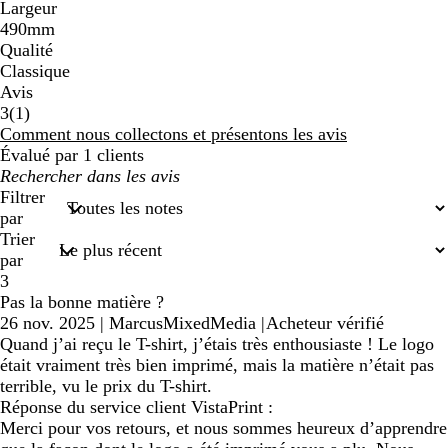
Largeur
490mm
Qualité
Classique
Avis
1
3
(
1
)
avis
Comment nous collectons et présentons les avis
Évalué par 1 clients
Mes
recherches
Filtrer
saisies
par
Trier
par
3
Pas la bonne matière ?
26 nov. 2025
|
MarcusMixedMedia
|
Acheteur vérifié
Quand j’ai reçu le T-shirt, j’étais très enthousiaste ! Le logo
était vraiment très bien imprimé, mais la matière n’était pas
terrible, vu le prix du T-shirt.
Réponse du service client VistaPrint :
Merci pour vos retours, et nous sommes heureux d’apprendre