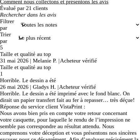
avis
Comment nous collectons et présentons les avis
Évalué par 21 clients
Mes
recherches
Filtrer
saisies
par
Trier
par
5
Taille et qualité au top
31 mai 2026
|
Melanie P.
|
Acheteur vérifié
Taille et qualité au top
1
Horrible. Le dessin a été
26 mai 2026
|
Gladys H.
|
Acheteur vérifié
Horrible. Le dessin a été imprimé avec le fond blanc. On
dirait un papier transfert fait au fer à repasser… très déçue!
Réponse du service client VistaPrint :
Nous avons bien pris en compte votre retour concernant
votre casquette, pour laquelle le rendu de l’impression ne
semble pas correspondre au résultat attendu. Nous
comprenons votre déception et vous présentons nos sincères
excuses pour ce désagrément. Afin d’analyser précisément la