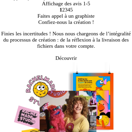
Affichage des avis
1-5
1
2
3
4
5
Accéder
Accéder
Accéder
Accéder
Accéder
Faites appel à un graphiste
à
à
à
à
à
Confiez-nous la création !
la
la
la
la
la
page
page
page
page
page
Finies les incertitudes ! Nous nous chargeons de l’intégralité
du processus de création : de la réflexion à la livraison des
fichiers dans votre compte.
Découvrir