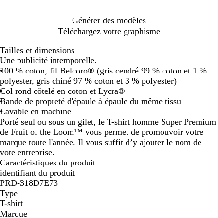
e
v
x
u
t
n
c
i
d
c
e
r
e
é
é
n
r
Générer des modèles
l
n
i
e
é
Téléchargez votre graphisme
a
e
l
i
s
l
Tailles et dimensions
r
o
e
Une publicité intemporelle.
l
100 % coton, fil Belcoro® (gris cendré 99 % coton et 1 %
polyester, gris chiné 97 % coton et 3 % polyester)
Col rond côtelé en coton et Lycra®
Bande de propreté d'épaule à épaule du même tissu
Lavable en machine
Porté seul ou sous un gilet, le T-shirt homme Super Premium
de Fruit of the Loom™ vous permet de promouvoir votre
marque toute l'année. Il vous suffit d’y ajouter le nom de
vote entreprise.
Caractéristiques du produit
identifiant du produit
PRD-318D7E73
Type
T-shirt
Marque