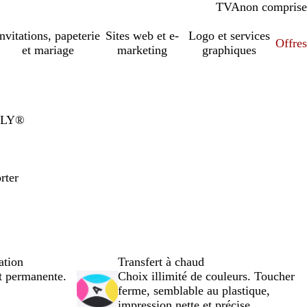
TVA
comprise
non comprise
Invitations, papeterie
Sites web et e-
Logo et services
Offres
et mariage
marketing
graphiques
ROLY®
rter
ation
Transfert à chaud
et permanente.
Choix illimité de couleurs. Toucher
ferme, semblable au plastique,
impression nette et précise.