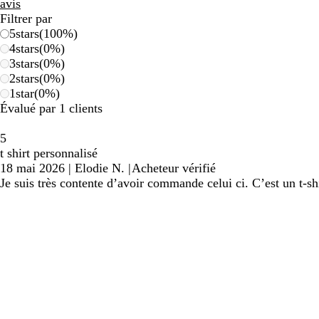
avis
Filtrer par
5
stars
(
100
%)
4
stars
(
0
%)
3
stars
(
0
%)
2
stars
(
0
%)
1
star
(
0
%)
Évalué par 1 clients
5
t shirt personnalisé
18 mai 2026
|
Elodie N.
|
Acheteur vérifié
Je suis très contente d’avoir commande celui ci. C’est un t-s