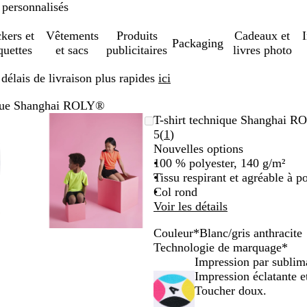
 personnalisés
ckers et
Vêtements
Produits
Cadeaux et
Packaging
quettes
et sacs
publicitaires
livres photo
élais de livraison plus rapides
ici
ique Shanghai ROLY®
ge
om
isez
quez
Image
Zoom
Utilisez
Cliquez
T-shirt technique Shanghai 
mable
r
zoomable
au
les
pour
Lire
5
(
1
)
nimum
ches
elopper
minimum
touches
développer
les
Nouvelles options
s
plus
1
100 % polyester, 140 g/m²
et
avis
Tissu respirant et agréable à po
ns
moins
Col rond
r
pour
Voir les détails
mer
zoomer
Couleur
*
Blanc/gris anthracite
et
J
T
V
B
O
Technologie de marquage
*
les
a
u
e
l
r
Impression par sublim
ches
touches
u
r
r
a
a
Impression éclatante 
hées
fléchées
n
q
t
n
n
Toucher doux.
r
pour
e
u
f
c
g
e
faire