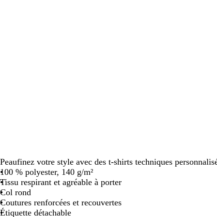
défiler
défiler
défi
Peaufinez votre style avec des t-shirts techniques personnalis
100 % polyester, 140 g/m²
Tissu respirant et agréable à porter
Col rond
Coutures renforcées et recouvertes
Étiquette détachable