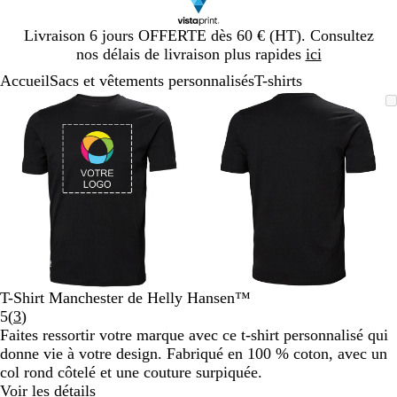
Diapositive
Livraison 6 jours OFFERTE dès 60 € (HT). Consultez
1
nos délais de livraison plus rapides
ici
sur
Accueil
Sacs et vêtements personnalisés
T-shirts
1
Diapositive
Image
Zoom
Utilisez
Cliquez
Image
Zoom
Utilisez
Cliquez
1
zoomable
au
les
pour
zoomable
au
les
pour
sur
minimum
touches
développer
minimum
touches
développer
2
plus
plus
et
et
moins
moins
pour
pour
zoomer
zoomer
et
et
les
les
touches
touches
T-Shirt Manchester de Helly Hansen™
fléchées
fléchées
Lire
5
(
3
)
pour
pour
les
Faites ressortir votre marque avec ce t-shirt personnalisé qui
faire
faire
3
donne vie à votre design. Fabriqué en 100 % coton, avec un
défiler
défiler
avis
col rond côtelé et une couture surpiquée.
Voir les détails