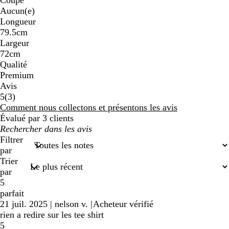
Aucun(e)
Longueur
79.5cm
Largeur
72cm
Qualité
Premium
Avis
3
5
(
3
)
avis
Comment nous collectons et présentons les avis
Évalué par 3 clients
Mes
recherches
Filtrer
saisies
par
Trier
par
5
parfait
21 juil. 2025
|
nelson v.
|
Acheteur vérifié
rien a redire sur les tee shirt
5