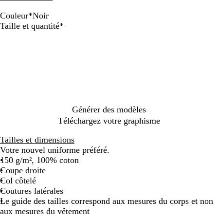
Couleur
*
Noir
B
B
G
N
Obligatoire
Taille et quantité
*
l
l
r
o
e
a
i
i
u
n
s
r
m
c
f
a
o
r
n
i
c
n
é
Générer des modèles
e
Téléchargez votre graphisme
Tailles et dimensions
Votre nouvel uniforme préféré.
150 g/m², 100% coton
Coupe droite
Col côtelé
Coutures latérales
Le guide des tailles correspond aux mesures du corps et non
aux mesures du vêtement