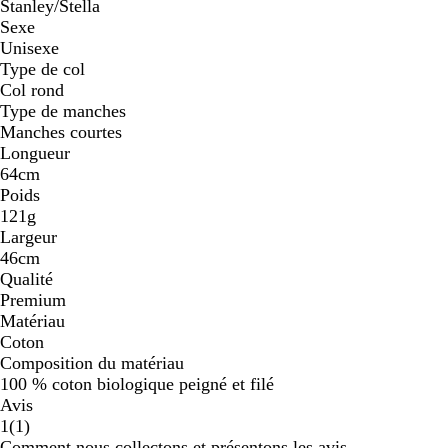
Stanley/Stella
Sexe
Unisexe
Type de col
Col rond
Type de manches
Manches courtes
Longueur
64cm
Poids
121g
Largeur
46cm
Qualité
Premium
Matériau
Coton
Composition du matériau
100 % coton biologique peigné et filé
Avis
1
1
(
1
)
avis
Comment nous collectons et présentons les avis