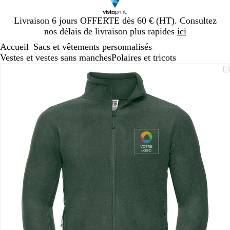
Diapositive
Livraison 6 jours OFFERTE dès 60 € (HT). Consultez
1
nos délais de livraison plus rapides
ici
sur
Accueil
Sacs et vêtements personnalisés
1
...
Vestes et vestes sans manches
Polaires et tricots
Diapositive
Image
Zoom
Utilisez
Cliquez
1
zoomable
au
les
pour
sur
minimum
touches
développer
1
plus
et
moins
pour
zoomer
et
les
touches
fléchées
pour
faire
défiler