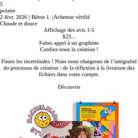
5
polaire
2 févr. 2026
|
Béton 1.
|
Acheteur vérifié
Chaude et douce
Affichage des avis
1-5
1
2
3
Accéder
Accéder
Accéder
Faites appel à un graphiste
à
à
à
Confiez-nous la création !
la
la
la
page
page
page
Finies les incertitudes ! Nous nous chargeons de l’intégralité
du processus de création : de la réflexion à la livraison des
fichiers dans votre compte.
Découvrir