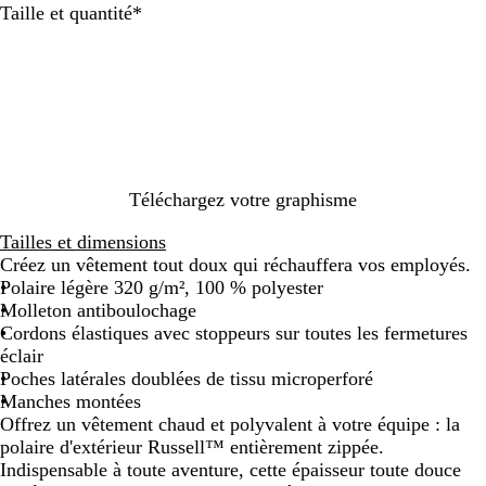
Obligatoire
Taille et quantité
*
d
r
e
b
e
f
e
o
o
a
o
m
i
u
u
n
i
v
t
x
c
n
i
e
é
u
f
i
i
l
t
l
e
Téléchargez votre graphisme
Tailles et dimensions
Créez un vêtement tout doux qui réchauffera vos employés.
Polaire légère 320 g/m², 100 % polyester
Molleton antiboulochage
Cordons élastiques avec stoppeurs sur toutes les fermetures
éclair
Poches latérales doublées de tissu microperforé
Manches montées
Offrez un vêtement chaud et polyvalent à votre équipe : la
polaire d'extérieur Russell™ entièrement zippée.
Indispensable à toute aventure, cette épaisseur toute douce