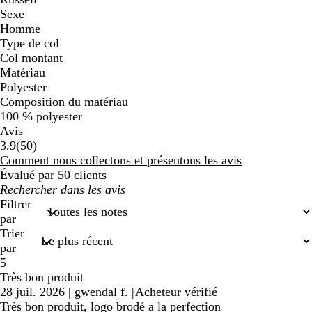
Sexe
Homme
Type de col
Col montant
Matériau
Polyester
Composition du matériau
100 % polyester
Avis
50
3.9
(
50
)
avis
Comment nous collectons et présentons les avis
Évalué par 50 clients
Mes
recherches
Filtrer
saisies
par
Trier
par
5
Très bon produit
28 juil. 2026
|
gwendal f.
|
Acheteur vérifié
Très bon produit, logo brodé a la perfection