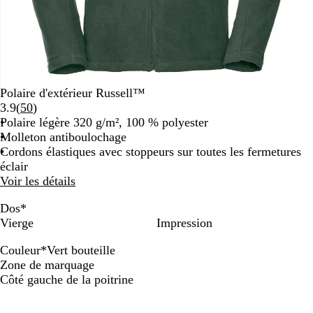
Polaire d'extérieur Russell™
Lire
3.9
(
50
)
les
Polaire légère 320 g/m², 100 % polyester
50
Molleton antiboulochage
avis
Cordons élastiques avec stoppeurs sur toutes les fermetures
éclair
Voir les détails
Dos
*
Vierge
Impression
Couleur
*
Vert bouteille
N
B
B
R
V
B
G
Zone de marquage
o
l
l
o
e
o
r
Côté gauche de la poitrine
i
e
e
u
r
r
i
r
u
u
g
t
d
s