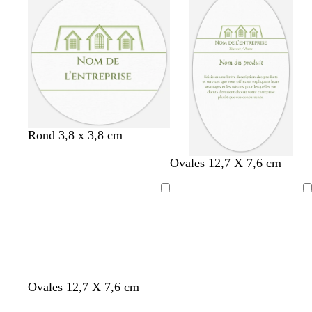
s
g
n
r
u
f
e
g
o
c
o
e
n
a
n
f
n
c
o
a
é
n
r
c
d
é
Rond 3,8 x 3,8 cm
Ovales 12,7 X 7,6 cm
Chargement
Chargement
n
b
é
b
Ovales 12,7 X 7,6 cm
o
o
m
l