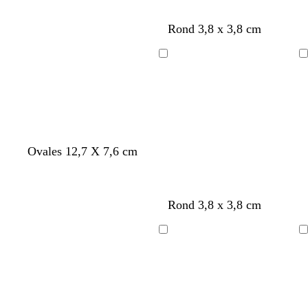
i
r
e
e
r
d
r
u
Rond 3,8 x 3,8 cm
e
a
c
a
u
a
u
d
n
Chargement
Chargement
x
e
a
r
d
Ovales 12,7 X 7,6 cm
Rond 3,8 x 3,8 cm
Chargement
Chargement