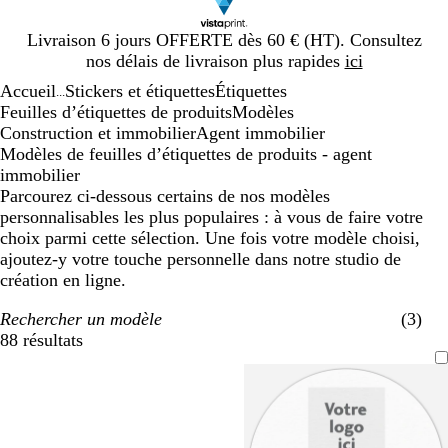
Diapositive
Livraison 6 jours OFFERTE dès 60 € (HT). Consultez
1
nos délais de livraison plus rapides
ici
sur
Accueil
Stickers et étiquettes
Étiquettes
1
...
Feuilles d’étiquettes de produits
Modèles
Construction et immobilier
Agent immobilier
Modèles de feuilles d’étiquettes de produits - agent
immobilier
Parcourez ci-dessous certains de nos modèles
personnalisables les plus populaires : à vous de faire votre
choix parmi cette sélection. Une fois votre modèle choisi,
ajoutez-y votre touche personnelle dans notre studio de
création en ligne.
Rechercher un modèle
(3)
88 résultats
Filtres