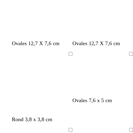
Ovales 12,7 X 7,6 cm
Ovales 12,7 X 7,6 cm
Chargement
Chargement
g
m
v
b
Ovales 7,6 x 5 cm
r
a
e
l
i
g
r
e
s
e
t
u
Rond 3,8 x 3,8 cm
f
n
o
o
t
l