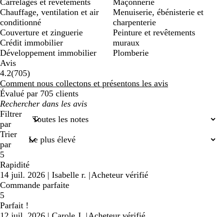
Carrelages et revêtements
Maçonnerie
Chauffage, ventilation et air
Menuiserie, ébénisterie et
conditionné
charpenterie
Couverture et zinguerie
Peinture et revêtements
Crédit immobilier
muraux
Développement immobilier
Plomberie
Avis
705
4.2
(
705
)
avis
Comment nous collectons et présentons les avis
Évalué par 705 clients
Mes
recherches
Filtrer
saisies
par
Trier
par
5
Rapidité
14 juil. 2026
|
Isabelle r.
|
Acheteur vérifié
Commande parfaite
5
Parfait !
12 juil. 2026
|
Carole J.
|
Acheteur vérifié