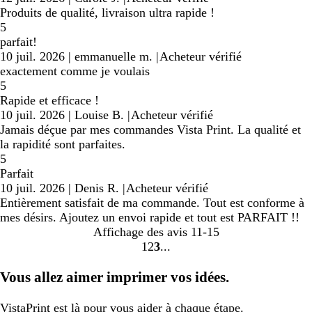
Produits de qualité, livraison ultra rapide !
5
parfait!
10 juil. 2026
|
emmanuelle m.
|
Acheteur vérifié
exactement comme je voulais
5
Rapide et efficace !
10 juil. 2026
|
Louise B.
|
Acheteur vérifié
Jamais déçue par mes commandes Vista Print. La qualité et
la rapidité sont parfaites.
5
Parfait
10 juil. 2026
|
Denis R.
|
Acheteur vérifié
Entièrement satisfait de ma commande. Tout est conforme à
mes désirs. Ajoutez un envoi rapide et tout est PARFAIT !!
Affichage des avis
11-15
1
2
3
Accéder
Accéder
Accéder
à
à
à
Vous allez aimer imprimer vos idées.
la
la
la
page
page
page
VistaPrint
est là pour vous aider
à chaque étape.