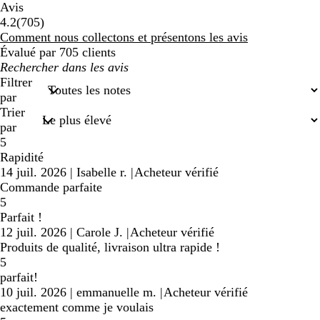
Avis
705
4.2
(
705
)
avis
Comment nous collectons et présentons les avis
Évalué par 705 clients
Mes
recherches
Filtrer
saisies
par
Trier
par
5
Rapidité
14 juil. 2026
|
Isabelle r.
|
Acheteur vérifié
Commande parfaite
5
Parfait !
12 juil. 2026
|
Carole J.
|
Acheteur vérifié
Produits de qualité, livraison ultra rapide !
5
parfait!
10 juil. 2026
|
emmanuelle m.
|
Acheteur vérifié
exactement comme je voulais