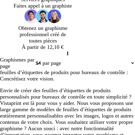
g
u
Faites appel à un graphiste
e
f
o
n
Obtenez un graphisme
c
professionnel créé de
é
toutes pièces
À partir de 12,10 €
1
Page
Graphismes par
1
page
feuilles d’étiquettes de produits pour bureaux de contrôle :
Concrétisez votre vision.
Envie de créer des feuilles d’étiquettes de produits
personnalisés pour bureaux de contrôle en toute simplicité ?
Vistaprint est là pour vous y aider. Nous vous proposons une
large gamme de modèles de feuilles d’étiquettes de produits
entièrement personnalisables avec les images, logos et autres
contenus de votre choix. Vous souhaitez utiliser votre propre
graphisme ? Aucun souci : avec notre fonctionnalité
d’importation, vous pourrez importer votre graphisme et