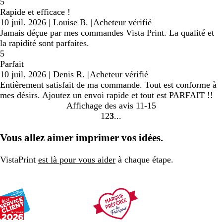
5
Rapide et efficace !
10 juil. 2026
|
Louise B.
|
Acheteur vérifié
Jamais déçue par mes commandes Vista Print. La qualité et
la rapidité sont parfaites.
5
Parfait
10 juil. 2026
|
Denis R.
|
Acheteur vérifié
Entièrement satisfait de ma commande. Tout est conforme à
mes désirs. Ajoutez un envoi rapide et tout est PARFAIT !!
Affichage des avis
11-15
1
2
3
Accéder
Accéder
Accéder
à
à
à
Vous allez aimer imprimer vos idées.
la
la
la
page
page
page
VistaPrint
est là pour vous aider
à chaque étape.