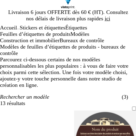
Diapositive
Livraison 6 jours OFFERTE dès 60 € (HT). Consultez
1
nos délais de livraison plus rapides
ici
sur
Accueil
Stickers et étiquettes
Étiquettes
1
...
Feuilles d’étiquettes de produits
Modèles
Construction et immobilier
Bureaux de contrôle
Modèles de feuilles d’étiquettes de produits - bureaux de
contrôle
Parcourez ci-dessous certains de nos modèles
personnalisables les plus populaires : à vous de faire votre
choix parmi cette sélection. Une fois votre modèle choisi,
ajoutez-y votre touche personnelle dans notre studio de
création en ligne.
Rechercher un modèle
(3)
13 résultats
Filtres