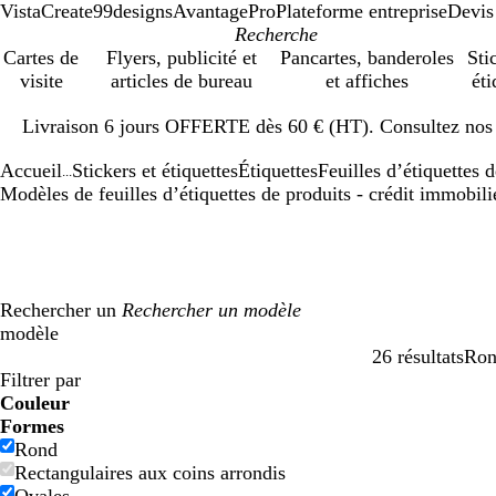
VistaCreate
99designs
AvantagePro
Plateforme entreprise
Devis
Cartes de
Flyers, publicité et
Pancartes, banderoles
Sti
visite
articles de bureau
et affiches
éti
Diapositive
Livraison 6 jours OFFERTE dès 60 € (HT). Consultez nos d
1
sur
Accueil
Stickers et étiquettes
Étiquettes
Feuilles d’étiquettes 
1
...
Modèles de feuilles d’étiquettes de produits - crédit immobili
Rechercher un
modèle
26 résultats
Ro
Filtres
Filtrer par
Couleur
B
B
V
V
J
J
O
O
R
R
G
G
B
B
N
N
M
M
C
C
V
V
R
R
Formes
l
l
e
e
a
a
r
r
o
o
r
r
l
l
o
o
a
a
r
r
i
i
o
o
Rond
e
e
r
r
u
u
a
a
u
u
i
i
a
a
i
i
r
r
è
è
o
o
s
s
Rectangulaires aux coins arrondis
u
u
t
t
n
n
n
n
g
g
s
s
n
n
r
r
r
r
m
m
l
l
e
e