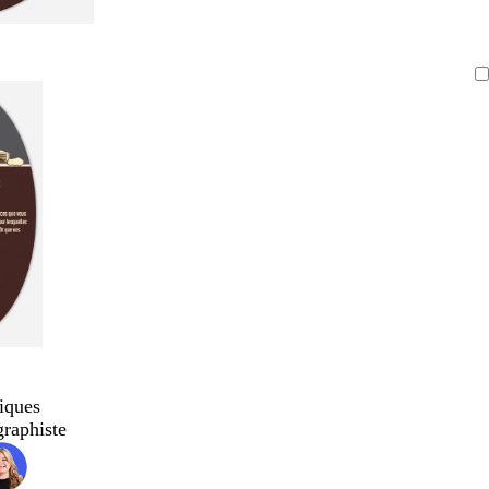
iques
graphiste