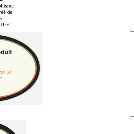
phisme
réé de
es
,10 €