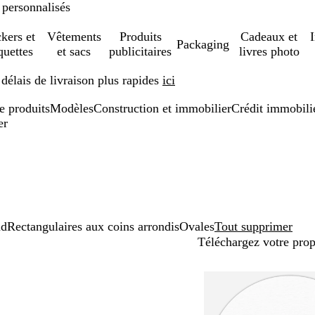
 personnalisés
ckers et
Vêtements
Produits
Cadeaux et
Packaging
quettes
et sacs
publicitaires
livres photo
élais de livraison plus rapides
ici
de produits
Modèles
Construction et immobilier
Crédit immobili
er
nd
Rectangulaires aux coins arrondis
Ovales
Tout supprimer
Téléchargez votre pro