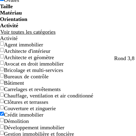
Ovales
e
e
g
g
e
e
c
c
o
o
e
e
e
e
Taille
e
e
n
n
t
t
Matériau
Orientation
Activité
Voir toutes les catégories
Activité
Agent immobilier
Architecte d'intérieur
Architecte et géomètre
Rond 3,8 
Avocat en droit immobilier
Bricolage et multi-services
Bureaux de contrôle
Bâtiment
Carrelages et revêtements
Chauffage, ventilation et air conditionné
Clôtures et terrasses
Couverture et zinguerie
Crédit immobilier
Démolition
Développement immobilier
Gestion immobilière et foncière