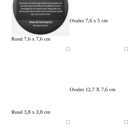
g
v
b
b
r
Ovales 7,6 x 5 cm
r
i
l
l
o
i
o
e
e
u
s
l
u
u
g
Rond 7,6 x 7,6 cm
f
e
c
e
o
t
a
Chargement
Chargement
n
f
n
c
o
a
é
n
r
c
d
é
Ovales 12,7 X 7,6 cm
Rond 3,8 x 3,8 cm
Chargement
Chargement