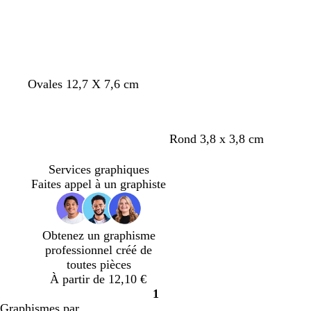
b
v
Ovales 12,7 X 7,6 cm
l
e
e
r
u
t
a
v
Rond 3,8 x 3,8 cm
c
d
c
e
a
’
i
r
Services graphiques
n
e
e
t
Faites appel à un graphiste
a
a
r
d
r
u
’
d
e
Obtenez un graphisme
a
professionnel créé de
u
toutes pièces
À partir de 12,10 €
1
Page
Graphismes par