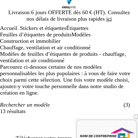
Diapositive
Livraison 6 jours OFFERTE dès 60 € (HT). Consultez
1
nos délais de livraison plus rapides
ici
sur
Accueil
Stickers et étiquettes
Étiquettes
1
...
Feuilles d’étiquettes de produits
Modèles
Construction et immobilier
Chauffage, ventilation et air conditionné
Modèles de feuilles d’étiquettes de produits - chauffage,
ventilation et air conditionné
Parcourez ci-dessous certains de nos modèles
personnalisables les plus populaires : à vous de faire votre
choix parmi cette sélection. Une fois votre modèle choisi,
ajoutez-y votre touche personnelle dans notre studio de
création en ligne.
Rechercher un modèle
(3)
13 résultats
Filtres
Téléchargez votre propre