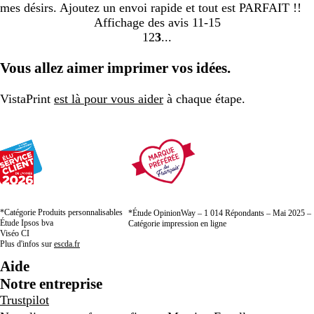
mes désirs. Ajoutez un envoi rapide et tout est PARFAIT !!
Affichage des avis
11-15
1
2
3
Accéder
Accéder
Accéder
à
à
à
Vous allez aimer imprimer vos idées.
la
la
la
page
page
page
VistaPrint
est là pour vous aider
à chaque étape.
*Catégorie Produits personnalisables
*Étude OpinionWay – 1 014 Répondants – Mai 2025 –
Étude Ipsos bva
Catégorie impression en ligne
Viséo CI
Plus d'infos sur
escda.fr
Aide
Notre entreprise
Trustpilot