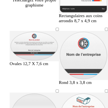
graphisme
g
v
b
b
r
Rectangulaires aux coins
r
i
l
l
o
arrondis 8,7 x 4,9 cm
i
o
e
e
u
s
l
u
u
g
f
e
c
e
o
t
a
n
f
n
c
o
a
é
n
r
c
d
Ovales 12,7 X 7,6 cm
é
Rond 3,8 x 3,8 cm