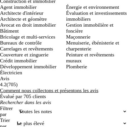
Construction et immobilier
Agent immobilier
Énergie et environnement
Architecte d'intérieur
Évaluation et investissements
Architecte et géomètre
immobiliers
Avocat en droit immobilier
Gestion immobilière et
Bâtiment
foncière
Bricolage et multi-services
Maçonnerie
Bureaux de contrôle
Menuiserie, ébénisterie et
Carrelages et revêtements
charpenterie
Couverture et zinguerie
Peinture et revêtements
Crédit immobilier
muraux
Développement immobilier
Plomberie
Électricien
Avis
705
4.2
(
705
)
avis
Comment nous collectons et présentons les avis
Évalué par 705 clients
Mes
recherches
Filtrer
saisies
par
Trier
par