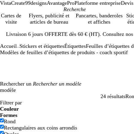
VistaCreate
99designs
AvantagePro
Plateforme entreprise
Devis
Cartes de
Flyers, publicité et
Pancartes, banderoles
Sti
visite
articles de bureau
et affiches
éti
Diapositive
Livraison 6 jours OFFERTE dès 60 € (HT). Consultez nos d
1
sur
Accueil
Stickers et étiquettes
Étiquettes
Feuilles d’étiquettes 
1
...
Modèles de feuilles d’étiquettes de produits - coach sportif
Rechercher un
modèle
24 résultats
Ro
Filtres
Filtrer par
Couleur
B
B
V
V
J
J
O
O
R
R
G
G
B
B
N
N
M
M
C
C
V
V
R
R
Formes
l
l
e
e
a
a
r
r
o
o
r
r
l
l
o
o
a
a
r
r
i
i
o
o
Rond
e
e
r
r
u
u
a
a
u
u
i
i
a
a
i
i
r
r
è
è
o
o
s
s
Rectangulaires aux coins arrondis
u
u
t
t
n
n
n
n
g
g
s
s
n
n
r
r
r
r
m
m
l
l
e
e