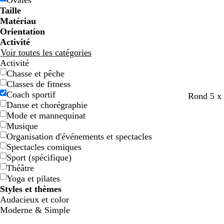
Ovales
e
e
g
g
e
e
c
c
o
o
e
e
e
e
Taille
e
e
n
n
t
t
Matériau
Orientation
Activité
Voir toutes les catégories
Activité
Chasse et pêche
Classes de fitness
Coach sportif
n
g
b
b
Rond 5 x
Danse et chorégraphie
o
r
l
o
Mode et mannequinat
i
i
e
r
Musique
r
s
u
d
Organisation d'événements et spectacles
f
f
e
Spectacles comiques
o
o
a
Sport (spécifique)
n
n
u
Théâtre
c
c
x
Yoga et pilates
é
é
Styles et thèmes
Audacieux et color
Moderne & Simple