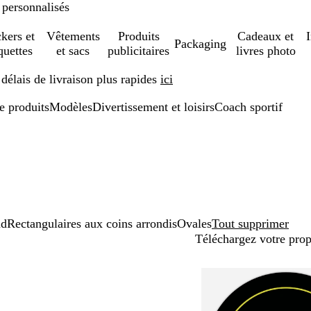
 personnalisés
ckers et
Vêtements
Produits
Cadeaux et
Packaging
quettes
et sacs
publicitaires
livres photo
élais de livraison plus rapides
ici
de produits
Modèles
Divertissement et loisirs
Coach sportif
nd
Rectangulaires aux coins arrondis
Ovales
Tout supprimer
Téléchargez votre pro