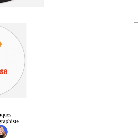
iques
graphiste