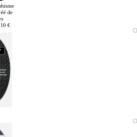
phisme
réé de
es
,10 €