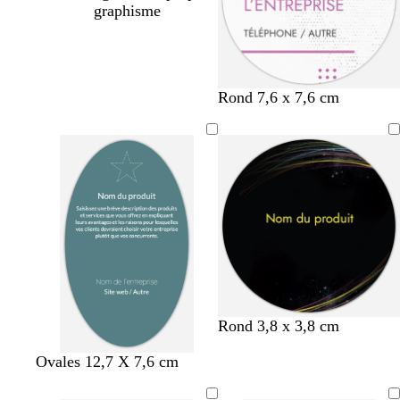
graphisme
b
b
b
d
g
Rond 7,6 x 7,6 cm
l
l
l
o
r
a
a
a
r
i
n
n
n
é
s
c
c
c
c
l
a
i
r
Rond 3,8 x 3,8 cm
a
p
n
v
t
Ovales 12,7 X 7,6 cm
c
e
o
e
e
i
r
i
r
r