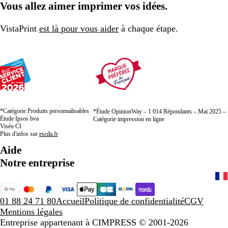
Vous allez aimer imprimer vos idées.
la
la
la
page
page
page
VistaPrint
est là pour vous aider
à chaque étape.
*Catégorie Produits personnalisables
*Étude OpinionWay – 1 014 Répondants – Mai 2025 –
Étude Ipsos bva
Catégorie impression en ligne
Viséo CI
Plus d'infos sur
escda.fr
Aide
Notre entreprise
01 88 24 71 80
Accueil
Politique de confidentialité
CGV
Mentions légales
Entreprise appartenant à CIMPRESS
© 2001-2026