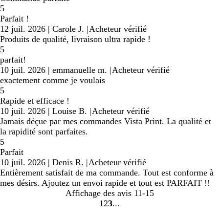
5
Parfait !
12 juil. 2026
|
Carole J.
|
Acheteur vérifié
Produits de qualité, livraison ultra rapide !
5
parfait!
10 juil. 2026
|
emmanuelle m.
|
Acheteur vérifié
exactement comme je voulais
5
Rapide et efficace !
10 juil. 2026
|
Louise B.
|
Acheteur vérifié
Jamais déçue par mes commandes Vista Print. La qualité et
la rapidité sont parfaites.
5
Parfait
10 juil. 2026
|
Denis R.
|
Acheteur vérifié
Entièrement satisfait de ma commande. Tout est conforme à
mes désirs. Ajoutez un envoi rapide et tout est PARFAIT !!
Affichage des avis
11-15
1
2
3
Accéder
Accéder
Accéder
à
à
à