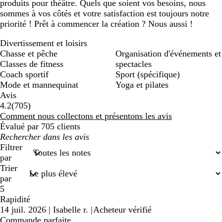
produits pour théâtre. Quels que soient vos besoins, nous
sommes à vos côtés et votre satisfaction est toujours notre
priorité ! Prêt à commencer la création ? Nous aussi !
Divertissement et loisirs
Chasse et pêche
Organisation d'événements et
Classes de fitness
spectacles
Coach sportif
Sport (spécifique)
Mode et mannequinat
Yoga et pilates
Avis
705
4.2
(
705
)
avis
Comment nous collectons et présentons les avis
Évalué par 705 clients
Mes
recherches
Filtrer
saisies
par
Trier
par
5
Rapidité
14 juil. 2026
|
Isabelle r.
|
Acheteur vérifié
Commande parfaite