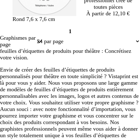
professionnel créé de
toutes pièces
À partir de 12,10 €
b
b
n
n
n
Rond 7,6 x 7,6 cm
l
l
o
o
o
1
a
a
i
i
i
Page
Graphismes par
n
n
r
r
r
1
page
c
c
feuilles d’étiquettes de produits pour théâtre : Concrétisez
votre vision.
Envie de créer des feuilles d’étiquettes de produits
personnalisés pour théâtre en toute simplicité ? Vistaprint est
là pour vous y aider. Nous vous proposons une large gamme
de modèles de feuilles d’étiquettes de produits entièrement
personnalisables avec les images, logos et autres contenus de
votre choix. Vous souhaitez utiliser votre propre graphisme ?
Aucun souci : avec notre fonctionnalité d’importation, vous
pourrez importer votre graphisme et vous concentrer sur le
choix des produits correspondant à vos besoins. Nos
graphistes professionnels peuvent même vous aider à donner
un style totalement unique à vos feuilles d’étiquettes de