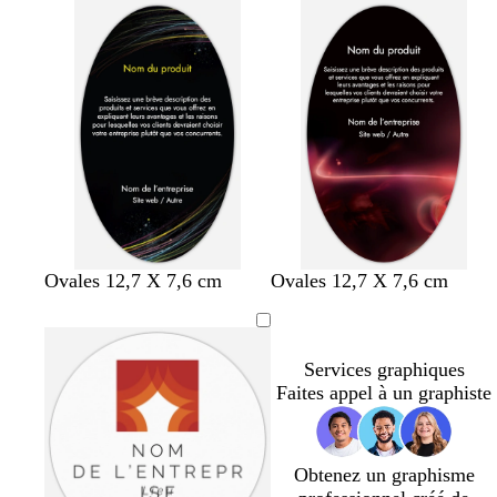
e
v
r
t
r
r
e
o
a
n
l
c
c
i
o
h
v
t
e
e
t
a
Ovales 12,7 X 7,6 cm
Ovales 12,7 X 7,6 cm
Services graphiques
Faites appel à un graphiste
Obtenez un graphisme