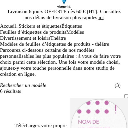
Diapositive
Livraison 6 jours OFFERTE dès 60 € (HT). Consultez
1
nos délais de livraison plus rapides
ici
sur
Accueil
Stickers et étiquettes
Étiquettes
1
...
Feuilles d’étiquettes de produits
Modèles
Divertissement et loisirs
Théâtre
Modèles de feuilles d’étiquettes de produits - théâtre
Parcourez ci-dessous certains de nos modèles
personnalisables les plus populaires : à vous de faire votre
choix parmi cette sélection. Une fois votre modèle choisi,
ajoutez-y votre touche personnelle dans notre studio de
création en ligne.
Rechercher un modèle
(3)
6 résultats
Filtres
Téléchargez votre propre