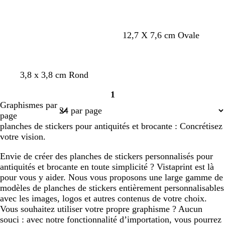
r
r
n
f
c
o
é
n
c
v
t
f
c
b
g
a
c
b
12,7 X 7,6 cm Ovale
c
r
e
e
a
r
l
r
c
r
l
é
è
r
r
u
è
e
i
i
è
e
m
t
r
v
m
u
s
e
m
u
c
v
t
f
c
b
g
a
g
b
3,8 x 3,8 cm Rond
e
d
a
e
e
c
f
r
e
c
r
e
e
a
r
l
r
c
r
l
’
c
a
o
a
1
è
r
r
u
è
e
i
i
i
e
e
o
n
n
n
Page
Graphismes par
m
t
r
v
m
u
s
e
s
u
a
t
a
c
a
1
page
e
d
a
e
e
c
f
r
c
c
u
t
r
é
r
planches de stickers pour antiquités et brocante : Concrétisez
’
c
a
o
l
a
a
d
d
votre vision.
e
o
n
n
a
n
a
t
a
c
i
a
Envie de créer des planches de stickers personnalisés pour
u
t
r
é
r
r
antiquités et brocante en toute simplicité ? Vistaprint est là
a
d
d
pour vous y aider. Nous vous proposons une large gamme de
modèles de planches de stickers entièrement personnalisables
avec les images, logos et autres contenus de votre choix.
Vous souhaitez utiliser votre propre graphisme ? Aucun
souci : avec notre fonctionnalité d’importation, vous pourrez