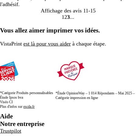
l'adhésif.
Affichage des avis
11-15
1
2
3
Accéder
Accéder
Accéder
à
à
à
Vous allez aimer imprimer vos idées.
la
la
la
page
page
page
VistaPrint
est là pour vous aider
à chaque étape.
*Catégorie Produits personnalisables
*Étude OpinionWay – 1 014 Répondants – Mai 2025 –
Étude Ipsos bva
Catégorie impression en ligne
Viséo CI
Plus d'infos sur
escda.fr
Aide
Notre entreprise
Trustpilot