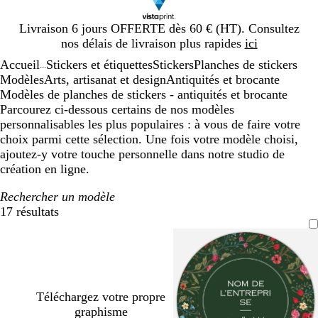
Diapositive
Livraison 6 jours OFFERTE dès 60 € (HT). Consultez
1
nos délais de livraison plus rapides
ici
sur
Accueil
Stickers et étiquettes
Stickers
Planches de stickers
1
...
Modèles
Arts, artisanat et design
Antiquités et brocante
Modèles de planches de stickers - antiquités et brocante
Parcourez ci-dessous certains de nos modèles
personnalisables les plus populaires : à vous de faire votre
choix parmi cette sélection. Une fois votre modèle choisi,
ajoutez-y votre touche personnelle dans notre studio de
création en ligne.
Rechercher un modèle
17 résultats
Filtres
Téléchargez votre propre
graphisme