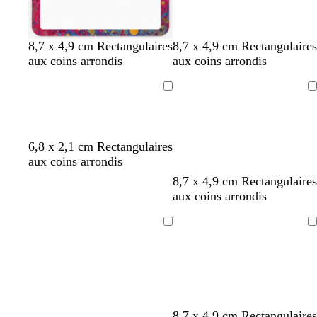
a
d
d
i
a
i
r
u
r
8,7 x 4,9 cm Rectangulaires
8,7 x 4,9 cm Rectangulaires
aux coins arrondis
aux coins arrondis
Chargement
Chargement
6,8 x 2,1 cm Rectangulaires
aux coins arrondis
d
r
b
f
b
8,7 x 4,9 cm Rectangulaires
o
o
l
a
l
aux coins arrondis
r
s
e
u
a
é
e
u
v
n
Chargement
Chargement
c
c
e
c
l
l
a
a
i
i
r
r
f
g
g
b
8,7 x 4,9 cm Rectangulaires