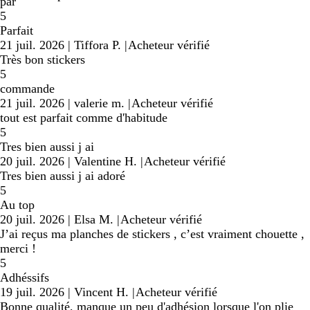
par
5
Parfait
21 juil. 2026
|
Tiffora P.
|
Acheteur vérifié
Très bon stickers
5
commande
21 juil. 2026
|
valerie m.
|
Acheteur vérifié
tout est parfait comme d'habitude
5
Tres bien aussi j ai
20 juil. 2026
|
Valentine H.
|
Acheteur vérifié
Tres bien aussi j ai adoré
5
Au top
20 juil. 2026
|
Elsa M.
|
Acheteur vérifié
J’ai reçus ma planches de stickers , c’est vraiment chouette ,
merci !
5
Adhéssifs
19 juil. 2026
|
Vincent H.
|
Acheteur vérifié
Bonne qualité, manque un peu d'adhésion lorsque l'on plie