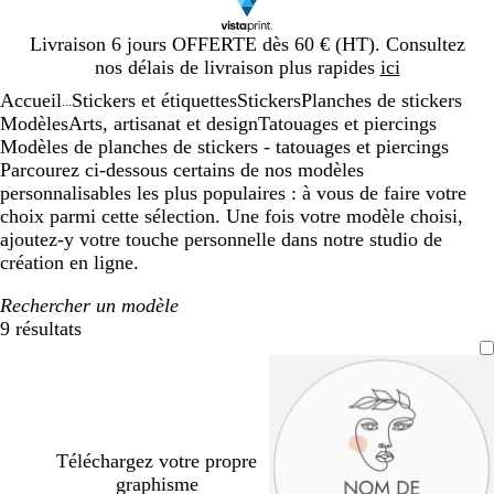
Diapositive
Livraison 6 jours OFFERTE dès 60 € (HT). Consultez
1
nos délais de livraison plus rapides
ici
sur
Accueil
Stickers et étiquettes
Stickers
Planches de stickers
1
...
Modèles
Arts, artisanat et design
Tatouages et piercings
Modèles de planches de stickers - tatouages et piercings
Parcourez ci-dessous certains de nos modèles
personnalisables les plus populaires : à vous de faire votre
choix parmi cette sélection. Une fois votre modèle choisi,
ajoutez-y votre touche personnelle dans notre studio de
création en ligne.
Rechercher un modèle
9 résultats
Filtres
Téléchargez votre propre
graphisme