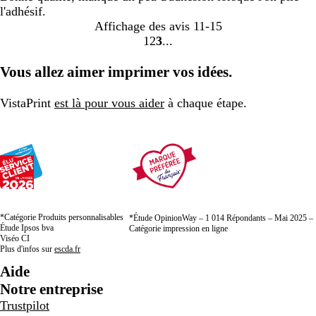
l'adhésif.
Affichage des avis
11-15
1
2
3
Accéder
Accéder
Accéder
à
à
à
Vous allez aimer imprimer vos idées.
la
la
la
page
page
page
VistaPrint
est là pour vous aider
à chaque étape.
*Catégorie Produits personnalisables
*Étude OpinionWay – 1 014 Répondants – Mai 2025 –
Étude Ipsos bva
Catégorie impression en ligne
Viséo CI
Plus d'infos sur
escda.fr
Aide
Notre entreprise
Trustpilot