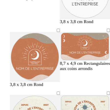
3,8 x 3,8 cm Rond
t
g
f
t
8,7 x 4,9 cm Rectangulaires
e
r
a
e
aux coins arrondis
r
i
u
r
r
s
v
r
a
f
e
a
t
g
f
t
3,8 x 3,8 cm Rond
c
o
c
e
r
a
e
o
n
o
r
i
u
r
t
c
t
r
s
v
r
t
é
t
a
f
e
a
a
a