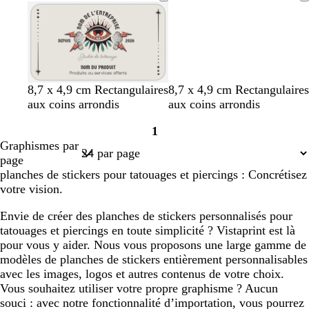
r
o
r
i
u
i
Chargement
r
l
t
s
v
s
o
e
d
f
e
c
n
t
’
o
l
f
e
n
a
o
a
c
i
n
u
é
r
c
b
r
g
c
v
n
t
g
8,7 x 4,9 cm Rectangulaires
8,7 x 4,9 cm Rectangulaires
c
r
l
o
r
r
e
o
e
r
aux coins arrondis
aux coins arrondis
é
è
a
s
i
è
r
i
r
i
1
m
n
e
s
m
t
r
r
s
Page
Graphismes par
e
c
c
e
o
a
c
1
page
l
l
c
l
planches de stickers pour tatouages et piercings : Concrétisez
a
i
o
a
votre vision.
i
v
t
i
r
e
t
r
Envie de créer des planches de stickers personnalisés pour
a
tatouages et piercings en toute simplicité ? Vistaprint est là
pour vous y aider. Nous vous proposons une large gamme de
modèles de planches de stickers entièrement personnalisables
avec les images, logos et autres contenus de votre choix.
Vous souhaitez utiliser votre propre graphisme ? Aucun
souci : avec notre fonctionnalité d’importation, vous pourrez