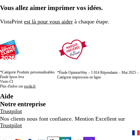
à
à
à
Vous allez aimer imprimer vos idées.
la
la
la
page
page
page
VistaPrint
est là pour vous aider
à chaque étape.
*Catégorie Produits personnalisables
*Étude OpinionWay – 1 014 Répondants – Mai 2025 –
Étude Ipsos bva
Catégorie impression en ligne
Viséo CI
Plus d'infos sur
escda.fr
Aide
Notre entreprise
Trustpilot
Nos clients nous font confiance. Mention Excellent sur
Trustpilot