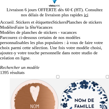
Diapositive
Livraison 6 jours OFFERTE dès 60 € (HT). Consultez
1
nos délais de livraison plus rapides
ici
sur
Accueil
Stickers et étiquettes
Stickers
Planches de stickers
1
...
Modèles
Faire la fête
Vacances
Modèles de planches de stickers - vacances
Parcourez ci-dessous certains de nos modèles
personnalisables les plus populaires : à vous de faire votre
choix parmi cette sélection. Une fois votre modèle choisi,
ajoutez-y votre touche personnelle dans notre studio de
création en ligne.
Rechercher un modèle
1395 résultats
Filtres