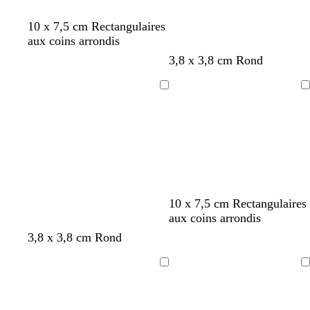
d
b
r
r
10 x 7,5 cm Rectangulaires
l
o
o
aux coins arrondis
e
s
u
3,8 x 3,8 cm Rond
u
e
g
c
e
Chargement
Chargement
l
a
i
r
r
b
10 x 7,5 cm Rectangulaires
o
l
aux coins arrondis
s
e
3,8 x 3,8 cm Rond
e
u
c
c
Chargement
Chargement
l
l
a
a
i
i