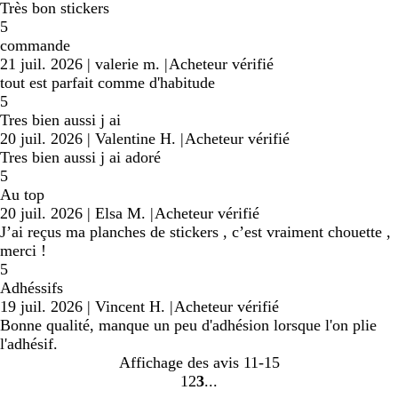
Très bon stickers
5
commande
21 juil. 2026
|
valerie m.
|
Acheteur vérifié
tout est parfait comme d'habitude
5
Tres bien aussi j ai
20 juil. 2026
|
Valentine H.
|
Acheteur vérifié
Tres bien aussi j ai adoré
5
Au top
20 juil. 2026
|
Elsa M.
|
Acheteur vérifié
J’ai reçus ma planches de stickers , c’est vraiment chouette ,
merci !
5
Adhéssifs
19 juil. 2026
|
Vincent H.
|
Acheteur vérifié
Bonne qualité, manque un peu d'adhésion lorsque l'on plie
l'adhésif.
Affichage des avis
11-15
1
2
3
Accéder
Accéder
Accéder