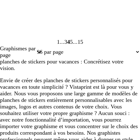
1
3
4
5
15
Page
Page
Page
Page
Page
Graphismes par
1
3
4
5
15
page
planches de stickers pour vacances : Concrétisez votre
vision.
Envie de créer des planches de stickers personnalisés pour
vacances en toute simplicité ? Vistaprint est là pour vous y
aider. Nous vous proposons une large gamme de modèles de
planches de stickers entièrement personnalisables avec les
images, logos et autres contenus de votre choix. Vous
souhaitez utiliser votre propre graphisme ? Aucun souci :
avec notre fonctionnalité d’importation, vous pourrez
importer votre graphisme et vous concentrer sur le choix des
produits correspondant à vos besoins. Nos graphistes
professionnels peuvent même vous aider à donner un style