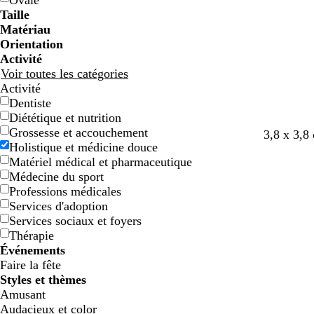
Ovale
e
e
g
g
e
e
c
c
o
o
e
e
e
e
Taille
e
e
n
n
t
t
Matériau
Orientation
Activité
Voir toutes les catégories
Activité
Dentiste
Diététique et nutrition
Grossesse et accouchement
c
g
v
3,8 x 3,8
Holistique et médicine douce
r
r
e
Matériel médical et pharmaceutique
è
i
r
Médecine du sport
m
s
t
Professions médicales
e
f
f
Services d'adoption
o
o
Services sociaux et foyers
n
r
Thérapie
c
ê
Événements
é
t
Faire la fête
Styles et thèmes
Amusant
Audacieux et color