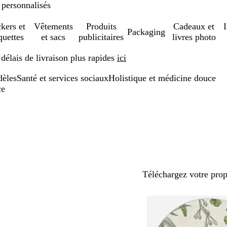
 personnalisés
ckers et
Vêtements
Produits
Cadeaux et
Packaging
quettes
et sacs
publicitaires
livres photo
élais de livraison plus rapides
ici
èles
Santé et services sociaux
Holistique et médicine douce
ce
Téléchargez votre pro