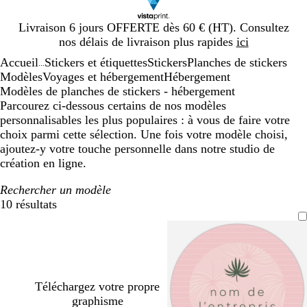
Diapositive
Livraison 6 jours OFFERTE dès 60 € (HT). Consultez
1
nos délais de livraison plus rapides
ici
sur
Accueil
Stickers et étiquettes
Stickers
Planches de stickers
1
...
Modèles
Voyages et hébergement
Hébergement
Modèles de planches de stickers - hébergement
Parcourez ci-dessous certains de nos modèles
personnalisables les plus populaires : à vous de faire votre
choix parmi cette sélection. Une fois votre modèle choisi,
ajoutez-y votre touche personnelle dans notre studio de
création en ligne.
Rechercher un modèle
10 résultats
Filtres
Téléchargez votre propre
graphisme