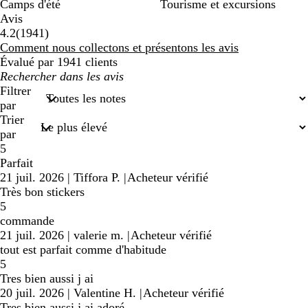
Camps d'été
Tourisme et excursions
Avis
1941
4.2
(
1941
)
avis
Comment nous collectons et présentons les avis
Évalué par 1941 clients
Mes
recherches
Filtrer
saisies
par
Trier
par
5
Parfait
21 juil. 2026
|
Tiffora P.
|
Acheteur vérifié
Très bon stickers
5
commande
21 juil. 2026
|
valerie m.
|
Acheteur vérifié
tout est parfait comme d'habitude
5
Tres bien aussi j ai
20 juil. 2026
|
Valentine H.
|
Acheteur vérifié
Tres bien aussi j ai adoré