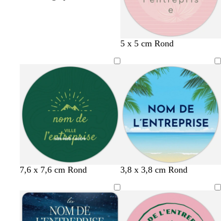
r
b
f
s
5 x 5 cm Rond
o
l
a
a
s
e
u
u
e
u
v
m
c
c
e
o
l
a
n
a
n
i
a
r
r
d
7,6 x 7,6 cm Rond
3,8 x 3,8 cm Rond