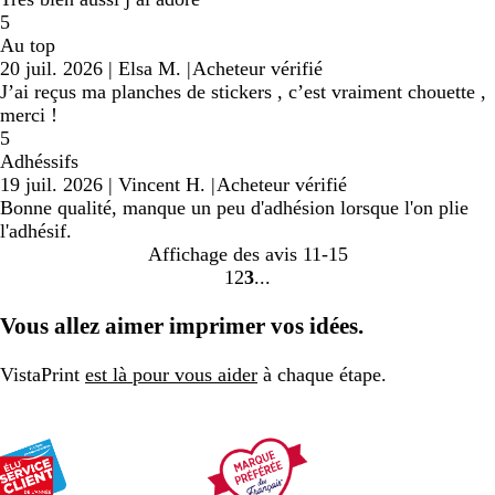
5
Au top
20 juil. 2026
|
Elsa M.
|
Acheteur vérifié
J’ai reçus ma planches de stickers , c’est vraiment chouette ,
merci !
5
Adhéssifs
19 juil. 2026
|
Vincent H.
|
Acheteur vérifié
Bonne qualité, manque un peu d'adhésion lorsque l'on plie
l'adhésif.
Affichage des avis
11-15
1
2
3
Accéder
Accéder
Accéder
à
à
à
Vous allez aimer imprimer vos idées.
la
la
la
page
page
page
VistaPrint
est là pour vous aider
à chaque étape.