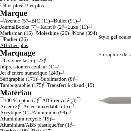
r
d
o
a
4 et plus
3 et plus
g
o
l
r
Marque
e
r
o
e
Avenue
(
5
)
BIC
(
11
)
Bullet
(
91
)
n
é
r
n
JournalBooks
(
7
)
Karst®
(
2
)
Luxe
(
11
)
t
e
t
Marksman
(
16
)
Moleskine
(
26
)
None
(
394
)
B
B
O
J
V
Stylo gel coule
Parker
(
26
)
l
l
r
a
e
Résultats
Afficher plus
e
e
a
u
r
pour
Marquage
En rupture de 
u
u
n
n
t
Marque
Gravure laser
(
173
)
c
r
g
e
Impression en couleur
(
1
)
l
o
e
Jet d’encre numérique
(
240
)
a
i
Sérigraphie
(
171
)
Sublimation
(
8
)
i
Tampographie
(
175
)
Transfert à chaud
(
19
)
r
Matériau
100 % coton
(
3
)
ABS recyclé
(
3
)
Acier
(
2
)
Acier inoxydable
(
15
)
Acrylique
(
1
)
Aluminium
(
99
)
Aluminium recyclé
(
19
)
Aluminium/ABS plastique/fer
(
1
)