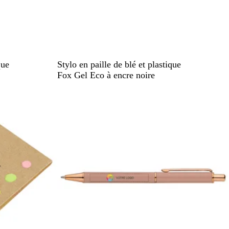
V
R
B
J
que
Stylo en paille de blé et plastique
e
o
l
a
Fox Gel Eco à encre noire
r
u
e
u
En rupture de stock
t
g
u
n
e
e