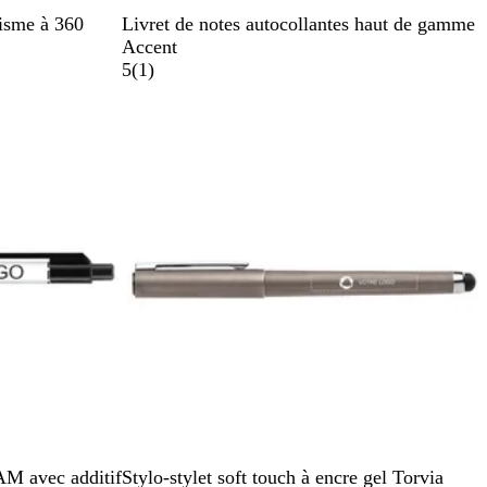
N
B
hisme à 360
Livret de notes autocollantes haut de gamme
o
l
Accent
i
a
A
5
(
1
)
r
n
v
En rupture de stock
u
c
i
n
s
i
G
R
V
AM avec additif
Stylo-stylet soft touch à encre gel Torvia