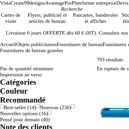
VistaCreate
99designs
AvantagePro
Plateforme entreprise
Devis
Cartes de
Flyers, publicité et
Pancartes, banderoles
Sti
visite
articles de bureau
et affiches
éti
Diapositive
Livraison 6 jours OFFERTE dès 60 € (HT). Consultez nos d
1
sur
Accueil
Objets publicitaires
Fournitures de bureau
Fournitures 
1
Fournitures de bureau gravées
Pa
793 résultats
Pas de quantité minimum
En rupture de 
Impression au verso
Catégories
Couleur
A
B
B
B
D
G
J
M
N
O
R
R
V
V
M
T
Recommandé
r
e
l
l
o
r
a
a
o
r
o
o
e
i
u
r
Best-seller
(
14
)
Nouveau
(
230
)
g
i
a
e
r
i
u
r
i
a
s
u
r
o
l
a
Nouvelles options
(
16
)
e
g
n
u
é
s
n
r
r
n
e
g
t
l
t
n
Pensé pour demain
(
40
)
n
e
c
/
e
o
g
e
e
i
s
Note des clients
t
a
/
n
e
t
c
p