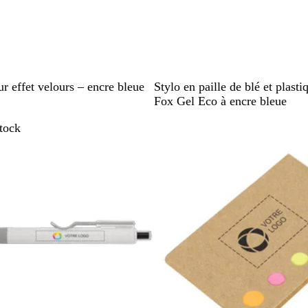
V
B
R
J
ur effet velours – encre bleue
Stylo en paille de blé et plasti
e
l
o
a
Fox Gel Eco à encre bleue
r
e
u
u
stock
En rupture de stock
t
u
g
n
e
e