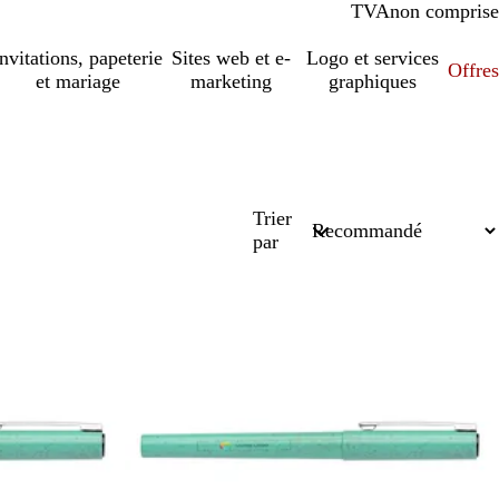
TVA
comprise
non comprise
Invitations, papeterie
Sites web et e-
Logo et services
Offres
et mariage
marketing
graphiques
Trier
par
En rupture de stock