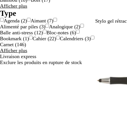
Bambou
(
18
)
Bois
(
17
)
Résultats
Afficher plus
pour
Type
Matériau
Agenda
(
2
)
Aimant
(
7
)
B
B
B
B
Stylo gel rétra
Alimenté par piles
(
3
)
Analogique
(
2
)
l
l
l
l
Balle anti-stress
(
12
)
Bloc-notes
(
6
)
a
a
a
a
En rupture de 
Bookmark
(
1
)
Cahier
(
22
)
Calendriers
(
3
)
n
n
n
n
Carnet
(
146
)
c
c
c
c
Résultats
Afficher plus
/
/
/
/
pour
Livraison express
n
r
v
b
Type
Exclure les produits en rupture de stock
o
o
e
l
i
u
r
e
r
g
t
u
e
r
o
i