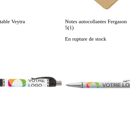
N
ctable Veytra
Notes autocollantes Fergason
a
A
5
(
1
)
t
v
stock
En rupture de stock
u
i
r
s
e
l