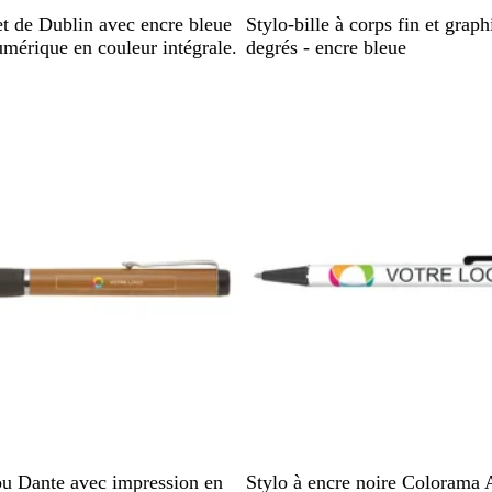
B
B
B
et de Dublin avec encre bleue
Stylo-bille à corps fin et grap
l
l
l
mérique en couleur intégrale.
degrés - encre bleue
a
a
a
n
n
n
stock
En rupture de stock
c
c
c
/
/
/
c
O
o
h
r
r
r
r
o
o
m
s
e
e
N
B
B
B
R
u Dante avec impression en
Stylo à encre noire Colorama 