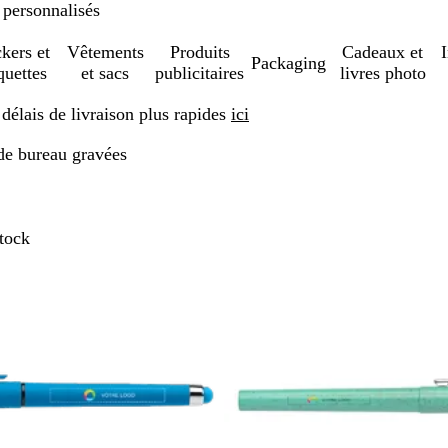
 personnalisés
ckers et
Vêtements
Produits
Cadeaux et
Packaging
quettes
et sacs
publicitaires
livres photo
élais de livraison plus rapides
ici
de bureau gravées
sser aux résultats filtrés
stock
En rupture de stock