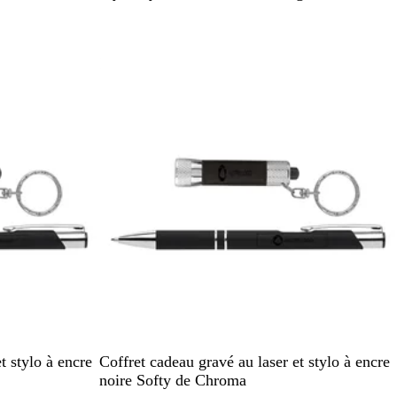
r
o
e
i
u
r
s
g
t
En rupture de stock
e
N
V
R
B
G
t stylo à encre
Coffret cadeau gravé au laser et stylo à encre
o
e
o
l
r
noire Softy de Chroma