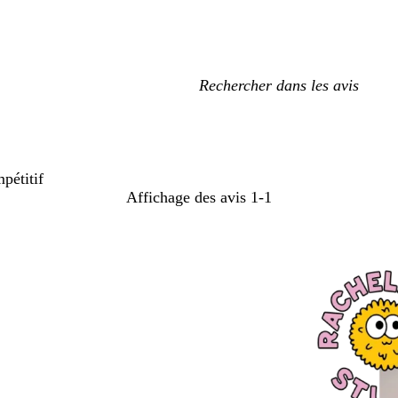
Mes
recherches
saisies
pétitif
Affichage des avis
1-1