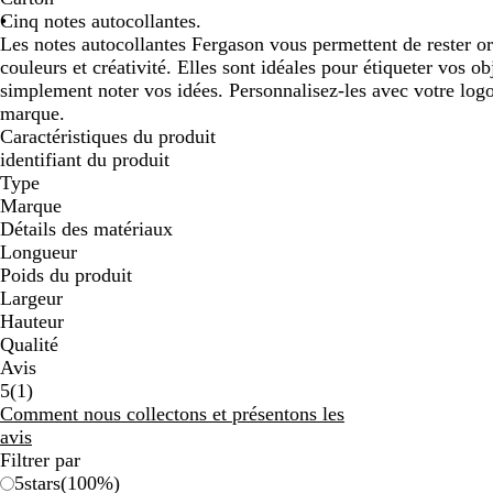
Cinq notes autocollantes.
défiler
défiler
Les notes autocollantes Fergason vous permettent de rester or
couleurs et créativité. Elles sont idéales pour étiqueter vos 
simplement noter vos idées. Personnalisez-les avec votre lo
marque.
Caractéristiques du produit
identifiant du produit
Type
Marque
Détails des matériaux
Longueur
Poids du produit
Largeur
Hauteur
Qualité
Avis
1
5
(
1
)
avis
Comment nous collectons et présentons les
avis
Filtrer par
5
stars
(
100
%)