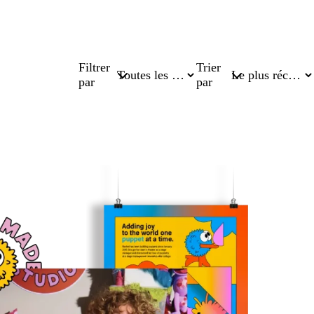
Filtrer
Trier
par
par