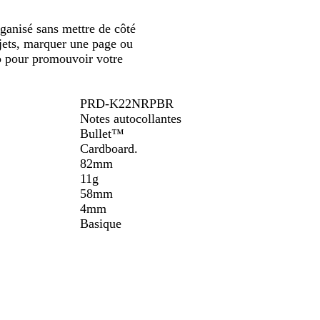
défiler
r
ganisé sans mettre de côté
e
objets, marquer une page ou
l
go pour promouvoir votre
PRD-K22NRPBR
Notes autocollantes
Bullet™
Cardboard.
82mm
11g
58mm
4mm
Basique