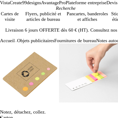
VistaCreate
99designs
AvantagePro
Plateforme entreprise
Devis
Cartes de
Flyers, publicité et
Pancartes, banderoles
Sti
visite
articles de bureau
et affiches
éti
Diapositive
Livraison 6 jours OFFERTE dès 60 € (HT). Consultez nos d
1
sur
Accueil
Objets publicitaires
Fournitures de bureau
Notes autoc
1
...
Diapositive
Image
Zoom
Utilisez
Cliquez
Image
Zoom
Utilisez
Cliquez
1
zoomable
au
les
pour
zoomable
au
les
pour
sur
minimum
touches
développer
minimum
touches
développer
3
plus
plus
et
et
moins
moins
pour
pour
zoomer
zoomer
et
et
les
les
touches
touches
fléchées
fléchées
Notez, détachez, collez.
pour
pour
Carton
faire
faire