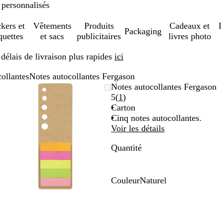
 personnalisés
ckers et
Vêtements
Produits
Cadeaux et
Packaging
quettes
et sacs
publicitaires
livres photo
élais de livraison plus rapides
ici
ollantes
Notes autocollantes Fergason
Image
Zoom
Utilisez
Cliquez
Notes autocollantes Fergason
zoomable
au
les
pour
Lire
5
(
1
)
minimum
touches
développer
les
Carton
plus
1
Cinq notes autocollantes.
et
avis
Voir les détails
moins
Quantité
pour
zoomer
et
les
Couleur
Naturel
touches
N
fléchées
a
pour
t
faire
u