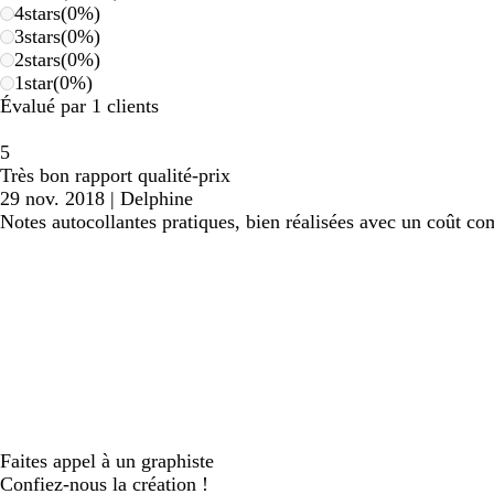
4
stars
(
0
%)
3
stars
(
0
%)
2
stars
(
0
%)
1
star
(
0
%)
Évalué par 1 clients
5
Très bon rapport qualité-prix
29 nov. 2018
|
Delphine
Notes autocollantes pratiques, bien réalisées avec un coût com
Faites appel à un graphiste
Confiez-nous la création !