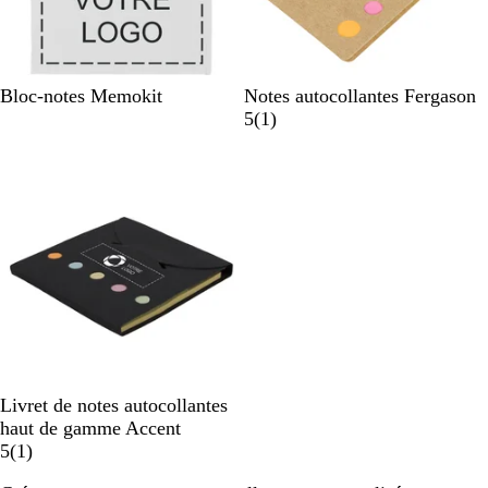
B
N
Bloc-notes Memokit
Notes autocollantes Fergason
l
a
A
5
(
1
)
a
t
v
En rupture de stock
n
u
i
c
r
s
e
l
N
B
Livret de notes autocollantes
o
l
haut de gamme Accent
i
a
A
5
(
1
)
r
n
v