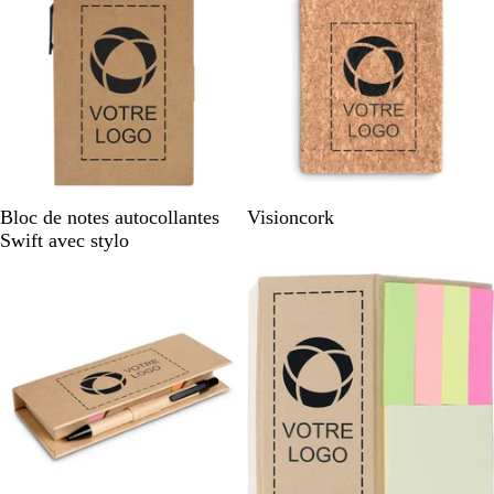
B
B
Bloc de notes autocollantes
Visioncork
e
e
Swift avec stylo
i
i
g
g
e
e