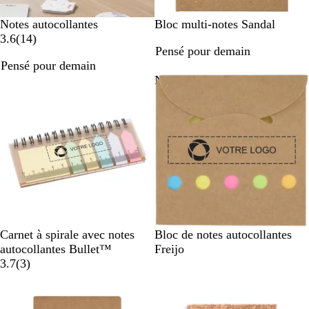
B
Notes autocollantes
Bloc multi-notes Sandal
a
e
3.6
(
14
)
Pensé pour demain
v
i
Pensé pour demain
i
g
Nouveau
s
e
B
B
Carnet à spirale avec notes
Bloc de notes autocollantes
e
e
autocollantes Bullet™
Freijo
i
a
i
3.7
(
3
)
g
v
g
e
i
e
s