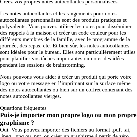
Créez vos propres notes autocollantes personnalisées.
u
c
i
n
s
Les notes autocollantes et les rangements pour notes
i
autocollantes personnalisés sont des produits pratiques et
polyvalents. Vous pouvez utiliser les notes pour disséminer
des rappels à la maison et créer un code couleur pour les
différents membres de la famille, avec le programme de la
journée, des repas, etc. Et bien sûr, les notes autocollantes
sont idéales pour le bureau. Elles sont particulièrement utiles
pour planifier vos tâches importantes ou noter des idées
pendant les sessions de brainstorming.
Nous pouvons vous aider à créer un produit qui porte votre
logo ou votre message en l’imprimant sur la surface même
des notes autocollantes ou bien sur un coffret contenant des
notes autocollantes vierges.
Questions fréquentes
Puis-je importer mon propre logo ou mon propre
graphisme ?
Oui. Vous pouvez importer des fichiers au format .pdf, .ai,
.jpeg, .png ou .ppt, ou créer un graphisme à partir de zéro