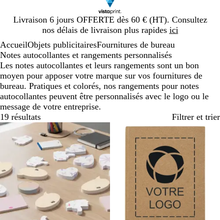
Diapositive
Livraison 6 jours OFFERTE dès 60 € (HT). Consultez
1
nos délais de livraison plus rapides
ici
sur
Accueil
Objets publicitaires
Fournitures de bureau
1
Notes autocollantes et rangements personnalisés
Les notes autocollantes et leurs rangements sont un bon
moyen pour apposer votre marque sur vos fournitures de
bureau. Pratiques et colorés, nos rangements pour notes
autocollantes peuvent être personnalisés avec le logo ou le
message de votre entreprise.
19 résultats
Filtrer et trier
Best-seller