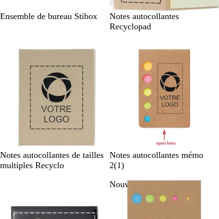
B
B
Ensemble de bureau Stibox
Notes autocollantes
e
e
Recyclopad
i
i
g
g
e
e
B
B
W
Notes autocollantes de tailles
Notes autocollantes mémo
e
e
h
A
multiples Recyclo
2
(
1
)
i
i
i
v
Nouveau
g
g
t
i
e
e
e
s