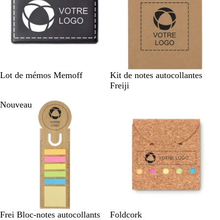
B
B
Lot de mémos Memoff
Kit de notes autocollantes
l
e
Freiji
a
i
Nouveau
c
g
k
e
B
B
Frei Bloc-notes autocollants
Foldcork