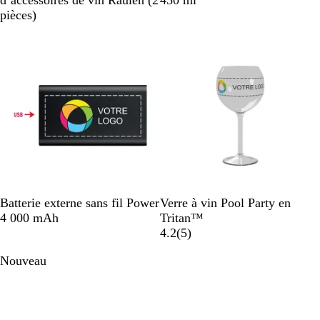
d’accessoires de vin Raulen (2
450 ml
i
i
pièces)
r
r
N
A
T
Batterie externe sans fil Power
Verre à vin Pool Party en
o
r
r
4 000 mAh
Tritan™
i
g
a
a
4.2
(
5
)
r
e
n
v
Nouveau
n
s
i
t
p
s
é
a
m
r