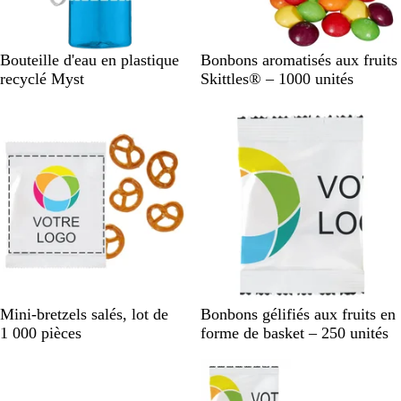
B
V
O
B
G
B
Bouteille d'eau en plastique
Bonbons aromatisés aux fruits
l
e
r
l
r
l
recyclé Myst
Skittles® – 1000 unités
e
r
a
e
i
a
u
t
n
u
s
n
f
c
g
c
c
o
i
e
l
n
t
a
c
r
i
é
o
r
n
B
B
Mini-bretzels salés, lot de
Bonbons gélifiés aux fruits en
l
l
1 000 pièces
forme de basket – 250 unités
a
a
n
n
c
c