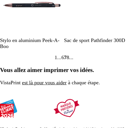
a
e
t
n
t
N
B
B
G
Stylo en aluminium Peek-A-
Sac de sport Pathfinder 300D
o
l
l
r
Boo
i
a
e
i
1
6
7
8
r
n
u
s
Accéder
Accéder
Accéder
Accéder
c
m
à
à
à
à
Vous allez aimer imprimer vos idées.
a
la
la
la
la
r
page
page
page
page
i
VistaPrint
est là pour vous aider
à chaque étape.
n
e