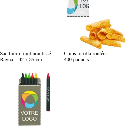
N
R
B
V
B
Sac fourre-tout non tissé
Chips tortilla roulées –
o
o
l
e
l
Rayna – 42 x 35 cm
400 paquets
i
u
e
r
a
r
g
u
t
n
e
c