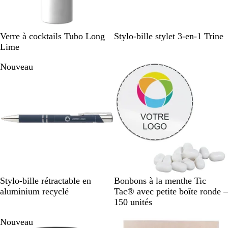
e
o
r
s
m
o
e
m
B
A
Verre à cocktails Tubo Long
Stylo-bille stylet 3-en-1 Trine
e
l
r
Lime
a
g
Nouveau
n
e
c
n
t
B
B
N
V
V
B
Stylo-bille rétractable en
Bonbons à la menthe Tic
l
o
o
e
i
l
aluminium recyclé
Tac® avec petite boîte ronde –
e
r
i
r
o
a
150 unités
u
d
r
t
l
n
Nouveau
m
e
b
e
c