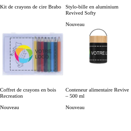
M
N
B
G
B
Kit de crayons de cire Brabo
Stylo-bille en aluminium
u
o
l
r
o
Revived Softy
l
i
e
i
r
Nouveau
t
r
u
s
d
i
m
a
e
p
a
c
a
l
r
i
u
e
i
e
x
n
r
e
M
N
B
Coffret de crayons en bois
Conteneur alimentaire Revive
u
o
l
Recreation
– 500 ml
l
i
a
Nouveau
Nouveau
t
r
n
i
c
c
o