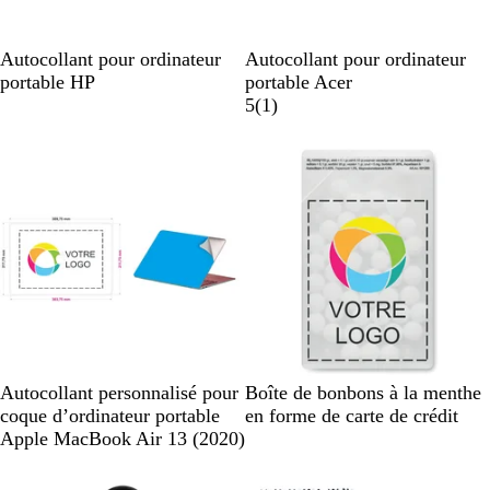
B
B
Autocollant pour ordinateur
Autocollant pour ordinateur
l
l
portable HP
portable Acer
a
a
A
5
(
1
)
n
n
v
c
c
i
u
u
s
n
n
i
i
B
T
B
Autocollant personnalisé pour
Boîte de bonbons à la menthe
l
r
l
coque d’ordinateur portable
en forme de carte de crédit
a
a
a
Apple MacBook Air 13 (2020)
n
n
n
c
s
c