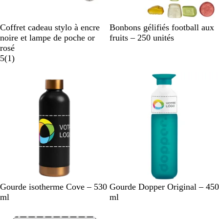
N
T
B
B
B
Coffret cadeau stylo à encre
Bonbons gélifiés football aux
o
a
l
o
l
noire et lampe de poche or
fruits – 250 unités
i
u
e
r
a
rosé
r
p
u
d
A
n
5
(
1
)
e
m
e
v
c
Nouveau
a
a
i
r
u
s
i
x
n
e
N
C
V
T
P
F
M
C
Gourde isotherme Cove – 530
Gourde Dopper Original – 450
o
r
e
i
o
u
o
o
ml
ml
i
è
r
d
l
n
o
s
r
m
t
a
a
k
d
m