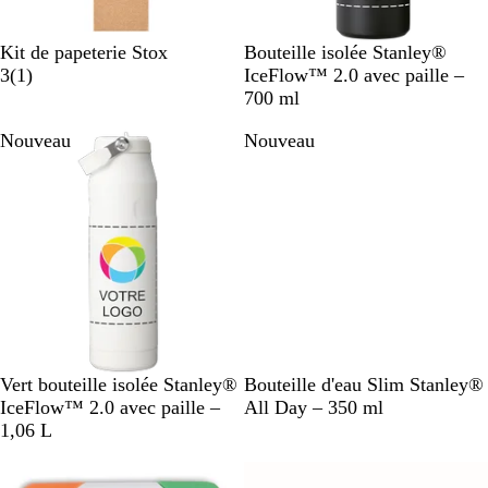
B
N
B
R
Kit de papeterie Stox
Bouteille isolée Stanley®
e
A
o
l
o
3
(
1
)
IceFlow™ 2.0 avec paille –
i
v
i
a
s
700 ml
g
i
r
n
e
Nouveau
Nouveau
e
s
c
c
g
l
i
a
v
i
r
r
é
B
R
N
G
C
Vert bouteille isolée Stanley®
Bouteille d'eau Slim Stanley®
l
o
o
r
r
IceFlow™ 2.0 avec paille –
All Day – 350 ml
a
s
i
i
è
1,06 L
n
e
r
s
m
c
c
b
e