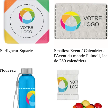
g
l
r
i
a
i
v
i
l
r
r
l
é
a
n
t
B
B
Surligneur Squarie
Smallest Event / Calendrier de
l
l
l'Avent du monde Pulmoll, lot
a
a
de 280 calendriers
n
n
Nouveau
c
c