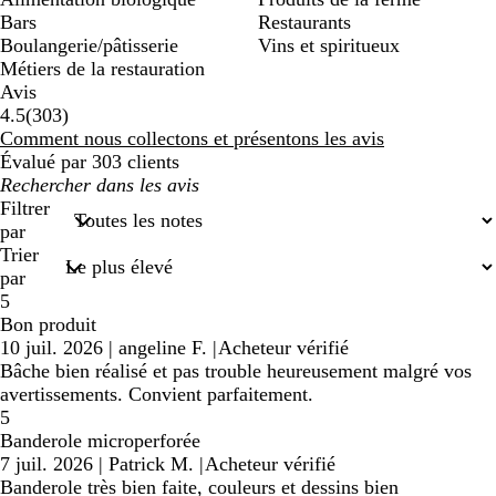
Bars
Restaurants
Boulangerie/pâtisserie
Vins et spiritueux
Métiers de la restauration
Avis
303
4.5
(
303
)
avis
Comment nous collectons et présentons les avis
Évalué par 303 clients
Mes
recherches
Filtrer
saisies
par
Trier
par
5
Bon produit
10 juil. 2026
|
angeline F.
|
Acheteur vérifié
Bâche bien réalisé et pas trouble heureusement malgré vos
avertissements. Convient parfaitement.
5
Banderole microperforée
7 juil. 2026
|
Patrick M.
|
Acheteur vérifié
Banderole très bien faite, couleurs et dessins bien