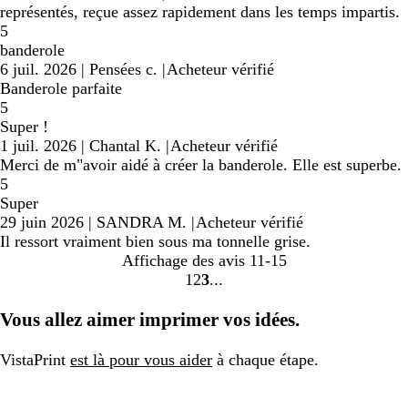
représentés, reçue assez rapidement dans les temps impartis.
5
banderole
6 juil. 2026
|
Pensées c.
|
Acheteur vérifié
Banderole parfaite
5
Super !
1 juil. 2026
|
Chantal K.
|
Acheteur vérifié
Merci de m"avoir aidé à créer la banderole. Elle est superbe.
5
Super
29 juin 2026
|
SANDRA M.
|
Acheteur vérifié
Il ressort vraiment bien sous ma tonnelle grise.
Affichage des avis
11-15
1
2
3
Accéder
Accéder
Accéder
à
à
à
Vous allez aimer imprimer vos idées.
la
la
la
page
page
page
VistaPrint
est là pour vous aider
à chaque étape.