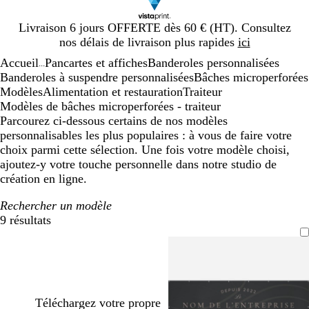
Diapositive
Livraison 6 jours OFFERTE dès 60 € (HT). Consultez
1
nos délais de livraison plus rapides
ici
sur
Accueil
Pancartes et affiches
Banderoles personnalisées
1
...
Banderoles à suspendre personnalisées
Bâches microperforées
Modèles
Alimentation et restauration
Traiteur
Modèles de bâches microperforées - traiteur
Parcourez ci-dessous certains de nos modèles
personnalisables les plus populaires : à vous de faire votre
choix parmi cette sélection. Une fois votre modèle choisi,
ajoutez-y votre touche personnelle dans notre studio de
création en ligne.
Rechercher un modèle
9 résultats
Filtres
Téléchargez votre propre