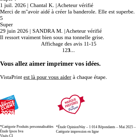
1 juil. 2026
|
Chantal K.
|
Acheteur vérifié
Merci de m"avoir aidé à créer la banderole. Elle est superbe.
5
Super
29 juin 2026
|
SANDRA M.
|
Acheteur vérifié
Il ressort vraiment bien sous ma tonnelle grise.
Affichage des avis
11-15
1
2
3
Accéder
Accéder
Accéder
à
à
à
Vous allez aimer imprimer vos idées.
la
la
la
page
page
page
VistaPrint
est là pour vous aider
à chaque étape.
*Catégorie Produits personnalisables
*Étude OpinionWay – 1 014 Répondants – Mai 2025 –
Étude Ipsos bva
Catégorie impression en ligne
Viséo CI