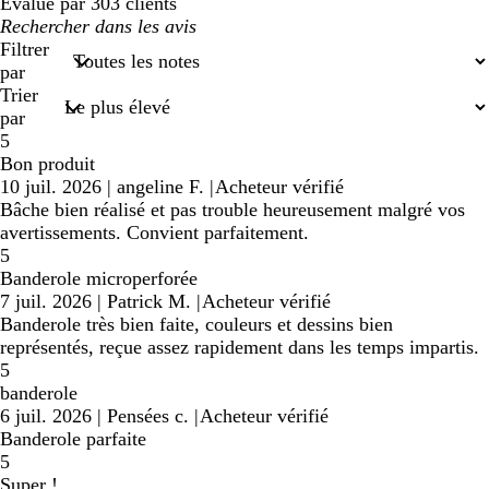
Évalué par 303 clients
Mes
recherches
Filtrer
saisies
par
Trier
par
5
Bon produit
10 juil. 2026
|
angeline F.
|
Acheteur vérifié
Bâche bien réalisé et pas trouble heureusement malgré vos
avertissements. Convient parfaitement.
5
Banderole microperforée
7 juil. 2026
|
Patrick M.
|
Acheteur vérifié
Banderole très bien faite, couleurs et dessins bien
représentés, reçue assez rapidement dans les temps impartis.
5
banderole
6 juil. 2026
|
Pensées c.
|
Acheteur vérifié
Banderole parfaite
5
Super !