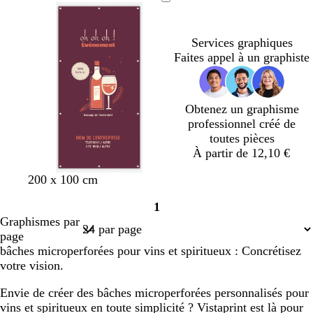
i
i
i
d
a
c
f
r
r
r
’
c
l
o
e
o
a
n
Services graphiques
a
t
i
c
Faites appel à un graphiste
u
t
r
é
a
Obtenez un graphisme
professionnel créé de
toutes pièces
À partir de 12,10 €
b
r
b
200 x 100 cm
o
o
l
1
r
s
e
Page
Graphismes par
d
e
u
1
page
e
c
c
bâches microperforées pour vins et spiritueux : Concrétisez
a
l
a
votre vision.
u
a
n
x
i
a
Envie de créer des bâches microperforées personnalisés pour
r
r
vins et spiritueux en toute simplicité ? Vistaprint est là pour
d