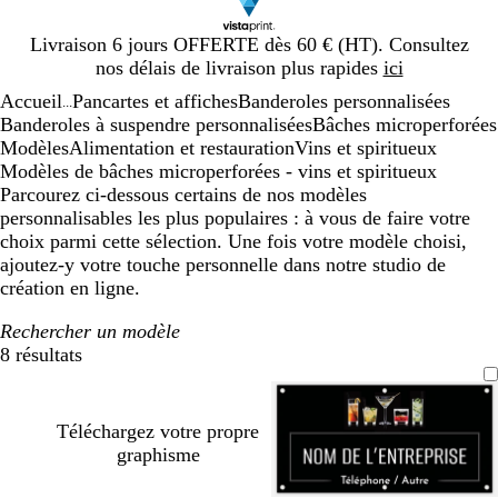
Diapositive
Livraison 6 jours OFFERTE dès 60 € (HT). Consultez
1
nos délais de livraison plus rapides
ici
sur
Accueil
Pancartes et affiches
Banderoles personnalisées
1
...
Banderoles à suspendre personnalisées
Bâches microperforées
Modèles
Alimentation et restauration
Vins et spiritueux
Modèles de bâches microperforées - vins et spiritueux
Parcourez ci-dessous certains de nos modèles
personnalisables les plus populaires : à vous de faire votre
choix parmi cette sélection. Une fois votre modèle choisi,
ajoutez-y votre touche personnelle dans notre studio de
création en ligne.
Rechercher un modèle
8 résultats
Filtres
Téléchargez votre propre
graphisme