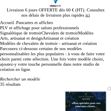
Diapositive
Livraison 6 jours OFFERTE dès 60 € (HT). Consultez
1
nos délais de livraison plus rapides
ici
sur
Accueil
Pancartes et affiches
1
...
PLV et affichage pour salons professionnels
Signalétique de trottoir
Chevalets de trottoir
Modèles
Arts, artisanat et design
Artisanat et création
Modèles de chevalets de trottoir - artisanat et création
Parcourez ci-dessous certains de nos modèles
personnalisables les plus populaires : à vous de faire votre
choix parmi cette sélection. Une fois votre modèle choisi,
ajoutez-y votre touche personnelle dans notre studio de
création en ligne.
Rechercher un modèle
35 résultats
Filtres