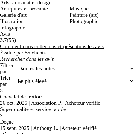
Arts, artisanat et design
Antiquités et brocante
Musique
Galerie d'art
Peinture (art)
Illustration
Photographie
Infographie
Avis
55
3.7
(
55
)
avis
Comment nous collectons et présentons les avis
Évalué par 55 clients
Mes
recherches
Filtrer
saisies
par
Trier
par
5
Chevalet de trottoir
26 oct. 2025
|
Association P.
|
Acheteur vérifié
Super qualité et service rapide
2
Déçue
15 sept. 2025
|
Anthony L.
|
Acheteur vérifié