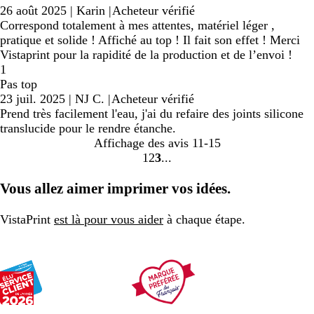
26 août 2025
|
Karin
|
Acheteur vérifié
Correspond totalement à mes attentes, matériel léger ,
pratique et solide ! Affiché au top ! Il fait son effet ! Merci
Vistaprint pour la rapidité de la production et de l’envoi !
1
Pas top
23 juil. 2025
|
NJ C.
|
Acheteur vérifié
Prend très facilement l'eau, j'ai du refaire des joints silicone
translucide pour le rendre étanche.
Affichage des avis
11-15
1
2
3
Accéder
Accéder
Accéder
à
à
à
Vous allez aimer imprimer vos idées.
la
la
la
page
page
page
VistaPrint
est là pour vous aider
à chaque étape.