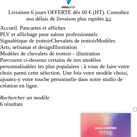
Diapositive
Livraison 6 jours OFFERTE dès 60 € (HT). Consultez
1
nos délais de livraison plus rapides
ici
sur
Accueil
Pancartes et affiches
1
...
PLV et affichage pour salons professionnels
Signalétique de trottoir
Chevalets de trottoir
Modèles
Arts, artisanat et design
Illustration
Modèles de chevalets de trottoir - illustration
Parcourez ci-dessous certains de nos modèles
personnalisables les plus populaires : à vous de faire votre
choix parmi cette sélection. Une fois votre modèle choisi,
ajoutez-y votre touche personnelle dans notre studio de
création en ligne.
Rechercher un modèle
6 résultats
Filtres