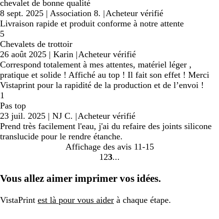
chevalet de bonne qualité
8 sept. 2025
|
Association 8.
|
Acheteur vérifié
Livraison rapide et produit conforme à notre attente
5
Chevalets de trottoir
26 août 2025
|
Karin
|
Acheteur vérifié
Correspond totalement à mes attentes, matériel léger ,
pratique et solide ! Affiché au top ! Il fait son effet ! Merci
Vistaprint pour la rapidité de la production et de l’envoi !
1
Pas top
23 juil. 2025
|
NJ C.
|
Acheteur vérifié
Prend très facilement l'eau, j'ai du refaire des joints silicone
translucide pour le rendre étanche.
Affichage des avis
11-15
1
2
3
Accéder
Accéder
Accéder
à
à
à
Vous allez aimer imprimer vos idées.
la
la
la
page
page
page
VistaPrint
est là pour vous aider
à chaque étape.