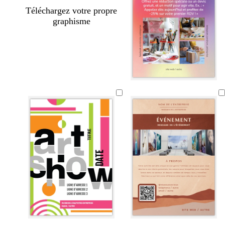
Téléchargez votre propre
graphisme
m
b
m
r
n
f
g
v