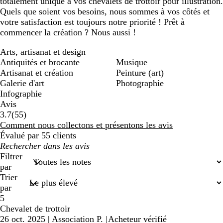
totalement unique à vos chevalets de trottoir pour illustration.
Quels que soient vos besoins, nous sommes à vos côtés et
votre satisfaction est toujours notre priorité ! Prêt à
commencer la création ? Nous aussi !
Arts, artisanat et design
Antiquités et brocante
Musique
Artisanat et création
Peinture (art)
Galerie d'art
Photographie
Infographie
Avis
55
3.7
(
55
)
avis
Comment nous collectons et présentons les avis
Évalué par 55 clients
Mes
recherches
Filtrer
saisies
par
Trier
par
5
Chevalet de trottoir
26 oct. 2025
|
Association P.
|
Acheteur vérifié