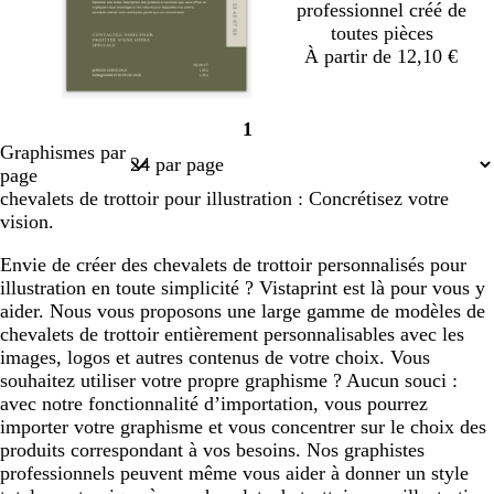
professionnel créé de
c
d
toutes pièces
é
À partir de 12,10 €
v
g
t
f
g
1
e
r
e
a
r
Page
Graphismes par
r
i
r
u
i
1
page
t
s
r
v
s
chevalets de trottoir pour illustration : Concrétisez votre
o
f
a
e
c
vision.
l
o
c
l
i
n
o
a
Envie de créer des chevalets de trottoir personnalisés pour
v
c
t
i
illustration en toute simplicité ? Vistaprint est là pour vous y
e
é
t
r
aider. Nous vous proposons une large gamme de modèles de
a
chevalets de trottoir entièrement personnalisables avec les
images, logos et autres contenus de votre choix. Vous
souhaitez utiliser votre propre graphisme ? Aucun souci :
avec notre fonctionnalité d’importation, vous pourrez
importer votre graphisme et vous concentrer sur le choix des
produits correspondant à vos besoins. Nos graphistes
professionnels peuvent même vous aider à donner un style