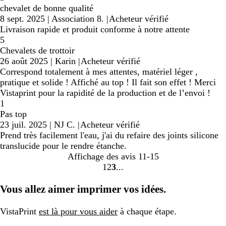
chevalet de bonne qualité
8 sept. 2025
|
Association 8.
|
Acheteur vérifié
Livraison rapide et produit conforme à notre attente
5
Chevalets de trottoir
26 août 2025
|
Karin
|
Acheteur vérifié
Correspond totalement à mes attentes, matériel léger ,
pratique et solide ! Affiché au top ! Il fait son effet ! Merci
Vistaprint pour la rapidité de la production et de l’envoi !
1
Pas top
23 juil. 2025
|
NJ C.
|
Acheteur vérifié
Prend très facilement l'eau, j'ai du refaire des joints silicone
translucide pour le rendre étanche.
Affichage des avis
11-15
1
2
3
Accéder
Accéder
Accéder
à
à
à
Vous allez aimer imprimer vos idées.
la
la
la
page
page
page
VistaPrint
est là pour vous aider
à chaque étape.