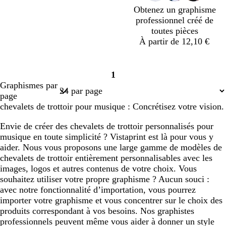
i
i
i
a
s
Obtenez un graphisme
r
r
r
r
e
professionnel créé de
d
toutes pièces
À partir de 12,10 €
n
n
n
n
1
o
o
o
o
Page
Graphismes par
i
i
i
i
1
page
r
r
r
r
chevalets de trottoir pour musique : Concrétisez votre vision.
Envie de créer des chevalets de trottoir personnalisés pour
musique en toute simplicité ? Vistaprint est là pour vous y
aider. Nous vous proposons une large gamme de modèles de
chevalets de trottoir entièrement personnalisables avec les
images, logos et autres contenus de votre choix. Vous
souhaitez utiliser votre propre graphisme ? Aucun souci :
avec notre fonctionnalité d’importation, vous pourrez
importer votre graphisme et vous concentrer sur le choix des
produits correspondant à vos besoins. Nos graphistes
professionnels peuvent même vous aider à donner un style