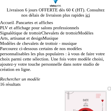
Diapositive
Livraison 6 jours OFFERTE dès 60 € (HT). Consultez
1
nos délais de livraison plus rapides
ici
sur
Accueil
Pancartes et affiches
1
...
PLV et affichage pour salons professionnels
Signalétique de trottoir
Chevalets de trottoir
Modèles
Arts, artisanat et design
Musique
Modèles de chevalets de trottoir - musique
Parcourez ci-dessous certains de nos modèles
personnalisables les plus populaires : à vous de faire votre
choix parmi cette sélection. Une fois votre modèle choisi,
ajoutez-y votre touche personnelle dans notre studio de
création en ligne.
Rechercher un modèle
16 résultats
Filtres