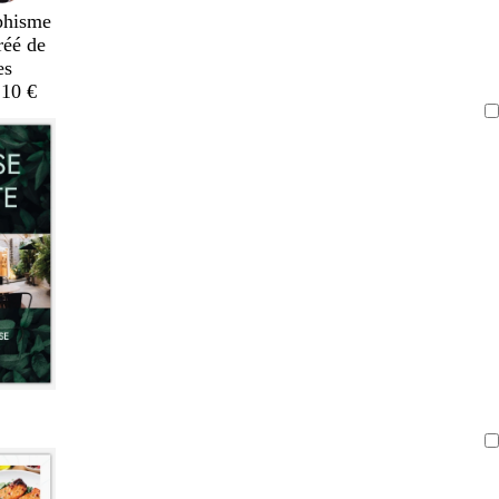
phisme
réé de
es
,10 €