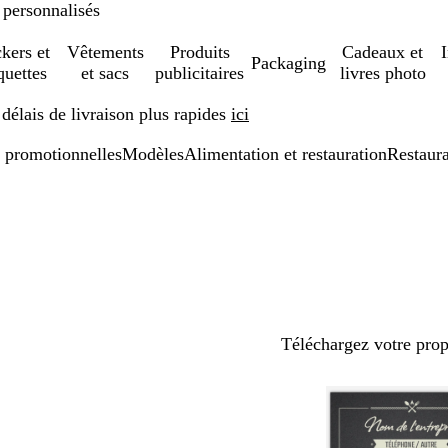
 personnalisés
ckers et
Vêtements
Produits
Cadeaux et
Packaging
quettes
et sacs
publicitaires
livres photo
élais de livraison plus rapides
ici
 promotionnelles
Modèles
Alimentation et restauration
Restaur
Téléchargez votre pro