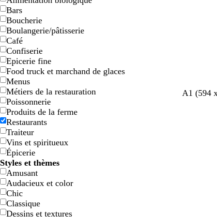
Alimentation biologique
Bars
Boucherie
Boulangerie/pâtisserie
Café
Confiserie
Epicerie fine
Food truck et marchand de glaces
Menus
Métiers de la restauration
g
m
b
A1 (594 
Poissonnerie
r
a
l
Produits de la ferme
i
r
e
Restaurants
s
r
u
Traiteur
f
o
c
Vins et spiritueux
o
n
a
Épicerie
n
f
n
Styles et thèmes
c
o
a
Amusant
é
n
r
Audacieux et color
c
d
Chic
é
Classique
Dessins et textures