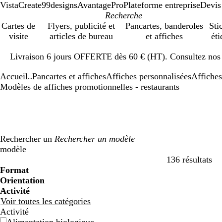
VistaCreate
99designs
AvantagePro
Plateforme entreprise
Devis
Cartes de
Flyers, publicité et
Pancartes, banderoles
Sti
visite
articles de bureau
et affiches
éti
Diapositive
Livraison 6 jours OFFERTE dès 60 € (HT). Consultez nos d
1
sur
Accueil
Pancartes et affiches
Affiches personnalisées
Affiches
1
...
Modèles de affiches promotionnelles - restaurants
Rechercher un
modèle
136 résultats
Filtres
Format
Orientation
Activité
Voir toutes les catégories
Activité