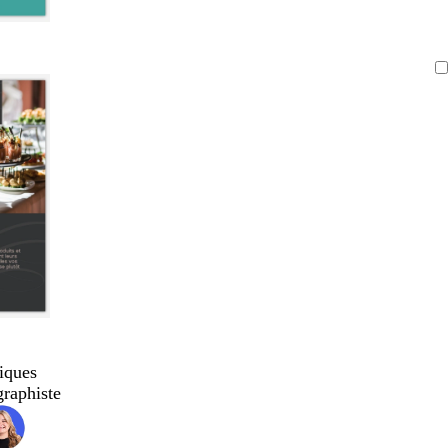
iques
graphiste