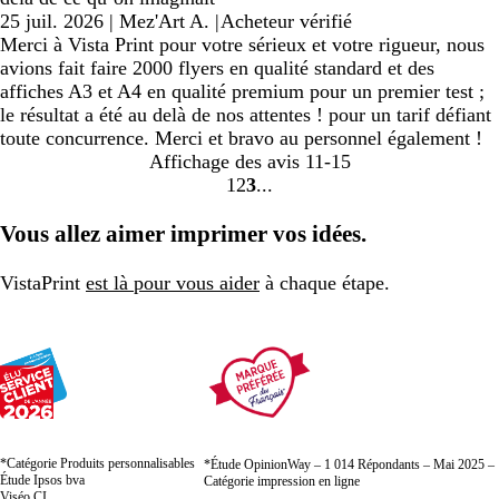
25 juil. 2026
|
Mez'Art A.
|
Acheteur vérifié
Merci à Vista Print pour votre sérieux et votre rigueur, nous
avions fait faire 2000 flyers en qualité standard et des
affiches A3 et A4 en qualité premium pour un premier test ;
le résultat a été au delà de nos attentes ! pour un tarif défiant
toute concurrence. Merci et bravo au personnel également !
Affichage des avis
11-15
1
2
3
Accéder
Accéder
Accéder
à
à
à
Vous allez aimer imprimer vos idées.
la
la
la
page
page
page
VistaPrint
est là pour vous aider
à chaque étape.
*Catégorie Produits personnalisables
*Étude OpinionWay – 1 014 Répondants – Mai 2025 –
Étude Ipsos bva
Catégorie impression en ligne
Viséo CI