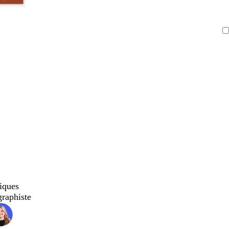
iques
graphiste