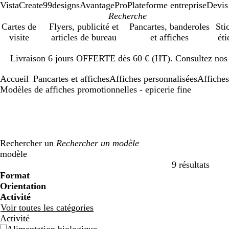
VistaCreate
99designs
AvantagePro
Plateforme entreprise
Devis
Cartes de
Flyers, publicité et
Pancartes, banderoles
Sti
visite
articles de bureau
et affiches
éti
Diapositive
Livraison 6 jours OFFERTE dès 60 € (HT). Consultez nos d
1
sur
Accueil
Pancartes et affiches
Affiches personnalisées
Affiches
1
...
Modèles de affiches promotionnelles - epicerie fine
Rechercher un
modèle
9 résultats
Filtres
Format
Orientation
Activité
Voir toutes les catégories
Activité