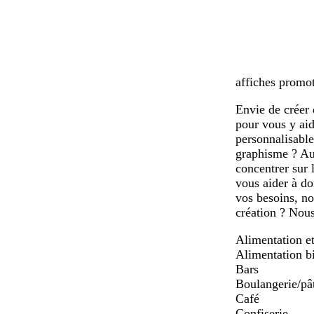
x
i
a
r
r
d
affiches promot
Envie de créer 
pour vous y ai
personnalisable
graphisme ? Auc
concentrer sur 
vous aider à do
vos besoins, no
création ? Nous
Alimentation et
Alimentation b
Bars
Boulangerie/pât
Café
Confiserie