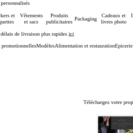
 personnalisés
ckers et
Vêtements
Produits
Cadeaux et
Packaging
quettes
et sacs
publicitaires
livres photo
élais de livraison plus rapides
ici
 promotionnelles
Modèles
Alimentation et restauration
Epicerie
Téléchargez votre pro