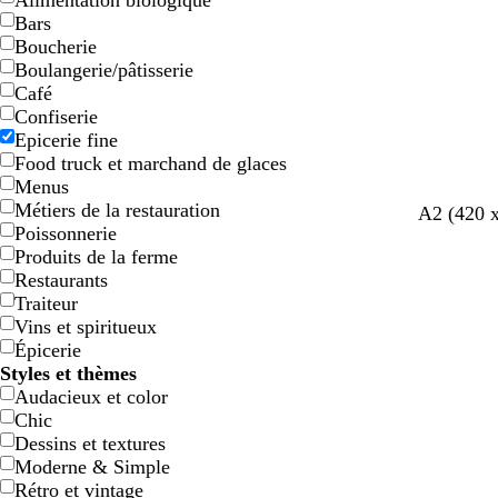
Alimentation biologique
Bars
Boucherie
Boulangerie/pâtisserie
Café
Confiserie
Epicerie fine
Food truck et marchand de glaces
Menus
Métiers de la restauration
g
g
f
g
b
A2 (420 
Poissonnerie
r
r
a
r
l
Produits de la ferme
i
i
u
i
a
Restaurants
s
s
v
s
n
Traiteur
f
f
e
c
c
Vins et spiritueux
o
o
l
Épicerie
n
n
a
Styles et thèmes
c
c
i
Audacieux et color
é
é
r
Chic
Dessins et textures
Moderne & Simple
Rétro et vintage