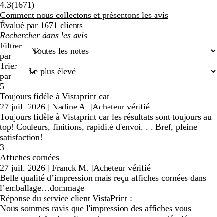
1671
4.3
(
1671
)
avis
Comment nous collectons et présentons les avis
Évalué par 1671 clients
Mes
recherches
Filtrer
saisies
par
Trier
par
5
Toujours fidèle à Vistaprint car
27 juil. 2026
|
Nadine A.
|
Acheteur vérifié
Toujours fidèle à Vistaprint car les résultats sont toujours au
top! Couleurs, finitions, rapidité d'envoi. . . Bref, pleine
satisfaction!
3
Affiches cornées
27 juil. 2026
|
Franck M.
|
Acheteur vérifié
Belle qualité d’impression mais reçu affiches cornées dans
l’emballage…dommage
Réponse du service client VistaPrint :
Nous sommes ravis que l'impression des affiches vous