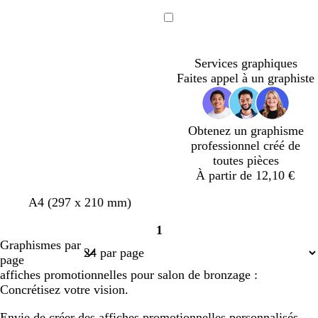
Chargement
Services graphiques
Faites appel à un graphiste
Obtenez un graphisme
professionnel créé de
toutes pièces
À partir de 12,10 €
c
b
b
b
b
b
A4 (297 x 210 mm)
r
l
l
l
l
l
1
è
a
a
a
a
a
Page
Graphismes par
m
n
n
n
n
n
1
page
e
c
c
c
c
c
affiches promotionnelles pour salon de bronzage :
Concrétisez votre vision.
Envie de créer des affiches promotionnelles personnalisés