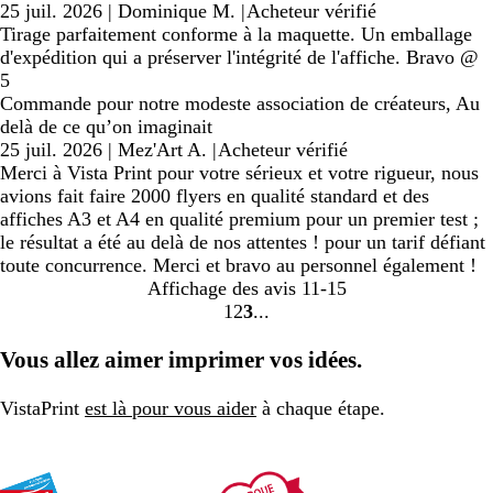
25 juil. 2026
|
Dominique M.
|
Acheteur vérifié
Tirage parfaitement conforme à la maquette. Un emballage
d'expédition qui a préserver l'intégrité de l'affiche. Bravo @
5
Commande pour notre modeste association de créateurs, Au
delà de ce qu’on imaginait
25 juil. 2026
|
Mez'Art A.
|
Acheteur vérifié
Merci à Vista Print pour votre sérieux et votre rigueur, nous
avions fait faire 2000 flyers en qualité standard et des
affiches A3 et A4 en qualité premium pour un premier test ;
le résultat a été au delà de nos attentes ! pour un tarif défiant
toute concurrence. Merci et bravo au personnel également !
Affichage des avis
11-15
1
2
3
aller
aller
aller
à
à
à
Vous allez aimer imprimer vos idées.
la
la
la
page
page
page
VistaPrint
est là pour vous aider
à chaque étape.
1
2
3