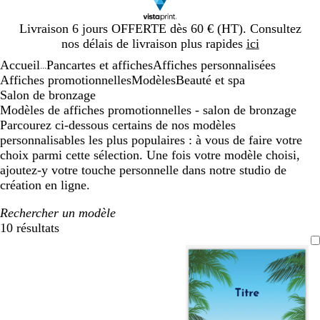
Diapositive
Livraison 6 jours OFFERTE dès 60 € (HT). Consultez
1
nos délais de livraison plus rapides
ici
sur
Accueil
Pancartes et affiches
Affiches personnalisées
1
...
Affiches promotionnelles
Modèles
Beauté et spa
Salon de bronzage
Modèles de affiches promotionnelles - salon de bronzage
Parcourez ci-dessous certains de nos modèles
personnalisables les plus populaires : à vous de faire votre
choix parmi cette sélection. Une fois votre modèle choisi,
ajoutez-y votre touche personnelle dans notre studio de
création en ligne.
Rechercher un modèle
10 résultats
Filtres