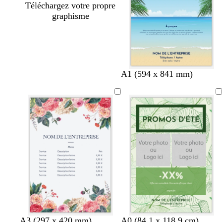
Téléchargez votre propre
graphisme
A1 (594 x 841 mm)
b
b
b
f
b
b
c
g
b
c
d
a
A3 (297 x 420 mm)
A0 (84,1 x 118,9 cm)