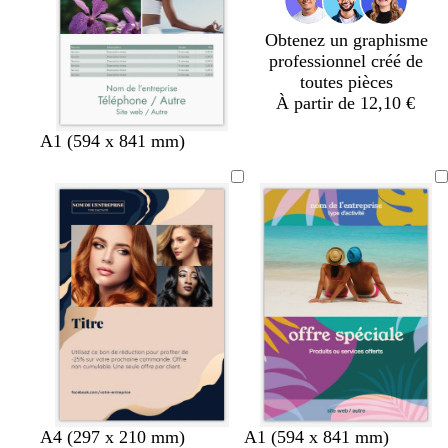
é
é
r
Obtenez un graphisme
professionnel créé de
toutes pièces
À partir de 12,10 €
A1 (594 x 841 mm)
f
g
l
v
l
g
b
g
f
A4 (297 x 210 mm)
A1 (594 x 841 mm)