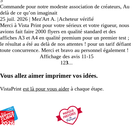
5
Commande pour notre modeste association de créateurs, Au
delà de ce qu’on imaginait
25 juil. 2026
|
Mez'Art A.
|
Acheteur vérifié
Merci à Vista Print pour votre sérieux et votre rigueur, nous
avions fait faire 2000 flyers en qualité standard et des
affiches A3 et A4 en qualité premium pour un premier test ;
le résultat a été au delà de nos attentes ! pour un tarif défiant
toute concurrence. Merci et bravo au personnel également !
Affichage des avis
11-15
1
2
3
Accéder
Accéder
Accéder
à
à
à
Vous allez aimer imprimer vos idées.
la
la
la
page
page
page
VistaPrint
est là pour vous aider
à chaque étape.