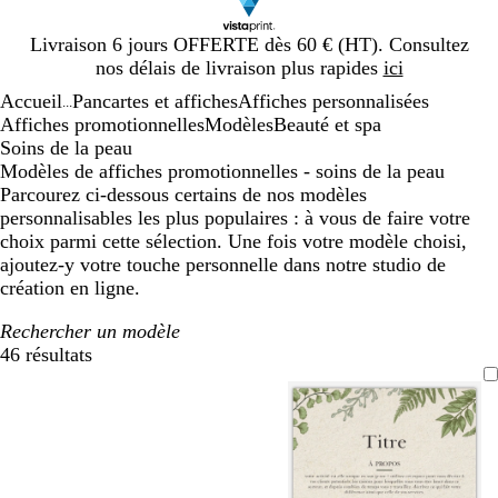
Diapositive
Livraison 6 jours OFFERTE dès 60 € (HT). Consultez
1
nos délais de livraison plus rapides
ici
sur
Accueil
Pancartes et affiches
Affiches personnalisées
1
...
Affiches promotionnelles
Modèles
Beauté et spa
Soins de la peau
Modèles de affiches promotionnelles - soins de la peau
Parcourez ci-dessous certains de nos modèles
personnalisables les plus populaires : à vous de faire votre
choix parmi cette sélection. Une fois votre modèle choisi,
ajoutez-y votre touche personnelle dans notre studio de
création en ligne.
Rechercher un modèle
46 résultats
Filtres