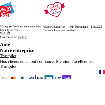
*Catégorie Produits personnalisables
*Étude OpinionWay – 1 014 Répondants – Mai 2025 –
Étude Ipsos bva
Catégorie impression en ligne
Viséo CI
Plus d'infos sur
escda.fr
Aide
Notre entreprise
Trustpilot
Nos clients nous font confiance. Mention Excellent sur
Trustpilot
01 88 24 71 80
Accueil
Politique de confidentialité
CGV
Mentions légales
Entreprise appartenant à CIMPRESS
© 2001-2026
VistaPrint. Tous droits réservés.
Sauf indication contraire, les tarifs ne comprennent pas les