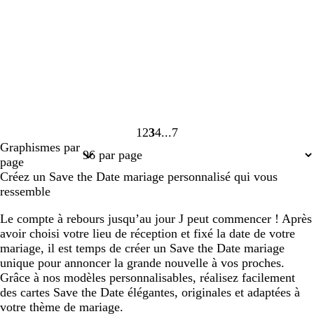
1
2
3
4
7
Page
Page
Page
Page
Page
Graphismes par
1
2
3
4
7
page
Créez un Save the Date mariage personnalisé qui vous
ressemble
Le compte à rebours jusqu’au jour J peut commencer ! Après
avoir choisi votre lieu de réception et fixé la date de votre
mariage, il est temps de créer un Save the Date mariage
unique pour annoncer la grande nouvelle à vos proches.
Grâce à nos modèles personnalisables, réalisez facilement
des cartes Save the Date élégantes, originales et adaptées à
votre thème de mariage.