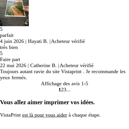
5
parfait
4 juin 2026
|
Hayati B.
|
Acheteur vérifié
très bien
5
Faire part
22 mai 2026
|
Catherine B.
|
Acheteur vérifié
Toujours autant ravie du site Vistaprint . Je recommande les
yeux fermés.
Affichage des avis
1-5
1
2
3
Accéder
Accéder
Accéder
à
à
à
Vous allez aimer imprimer vos idées.
la
la
la
page
page
page
VistaPrint
est là pour vous aider
à chaque étape.