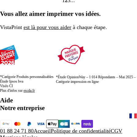
1
2
3
Accéder
Accéder
Accéder
à
à
à
Vous allez aimer imprimer vos idées.
la
la
la
page
page
page
VistaPrint
est là pour vous aider
à chaque étape.
*Catégorie Produits personnalisables
*Étude OpinionWay – 1 014 Répondants – Mai 2025 –
Étude Ipsos bva
Catégorie impression en ligne
Viséo CI
Plus d'infos sur
escda.fr
Aide
Notre entreprise
01 88 24 71 80
Accueil
Politique de confidentialité
CGV