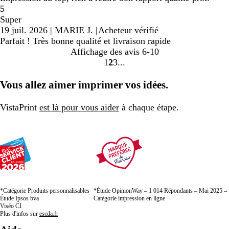
5
Super
19 juil. 2026
|
MARIE J.
|
Acheteur vérifié
Parfait ! Très bonne qualité et livraison rapide
Affichage des avis
6-10
1
2
3
Accéder
Accéder
Accéder
à
à
à
Vous allez aimer imprimer vos idées.
la
la
la
page
page
page
VistaPrint
est là pour vous aider
à chaque étape.
*Catégorie Produits personnalisables
*Étude OpinionWay – 1 014 Répondants – Mai 2025 –
Étude Ipsos bva
Catégorie impression en ligne
Viséo CI
Plus d'infos sur
escda.fr