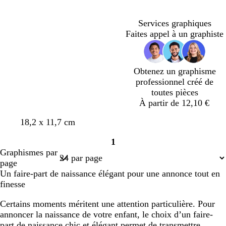
n
n
m
s
n
s
c
c
e
c
c
c
Services graphiques
l
l
Faites appel à un graphiste
a
a
i
i
r
r
Obtenez un graphisme
professionnel créé de
toutes pièces
À partir de 12,10 €
18,2 x 11,7 cm
1
Page
Graphismes par
1
page
Un faire-part de naissance élégant pour une annonce tout en
finesse
Certains moments méritent une attention particulière. Pour
annoncer la naissance de votre enfant, le choix d’un faire-
part de naissance chic et élégant permet de transmettre