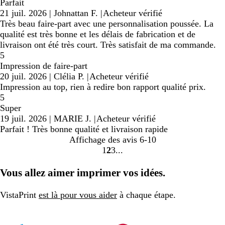
Parfait
21 juil. 2026
|
Johnattan F.
|
Acheteur vérifié
Très beau faire-part avec une personnalisation poussée. La
qualité est très bonne et les délais de fabrication et de
livraison ont été très court. Très satisfait de ma commande.
5
Impression de faire-part
20 juil. 2026
|
Clélia P.
|
Acheteur vérifié
Impression au top, rien à redire bon rapport qualité prix.
5
Super
19 juil. 2026
|
MARIE J.
|
Acheteur vérifié
Parfait ! Très bonne qualité et livraison rapide
Affichage des avis
6-10
1
2
3
Accéder
Accéder
Accéder
à
à
à
Vous allez aimer imprimer vos idées.
la
la
la
page
page
page
VistaPrint
est là pour vous aider
à chaque étape.