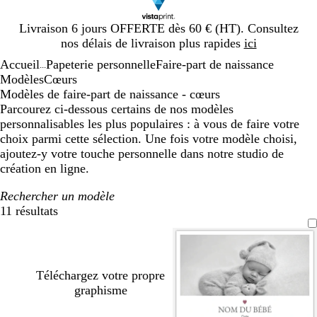
Diapositive
Livraison 6 jours OFFERTE dès 60 € (HT). Consultez
1
nos délais de livraison plus rapides
ici
sur
Accueil
Papeterie personnelle
Faire-part de naissance
1
...
Modèles
Cœurs
Modèles de faire-part de naissance - cœurs
Parcourez ci-dessous certains de nos modèles
personnalisables les plus populaires : à vous de faire votre
choix parmi cette sélection. Une fois votre modèle choisi,
ajoutez-y votre touche personnelle dans notre studio de
création en ligne.
Rechercher un modèle
11 résultats
Filtres
Téléchargez votre propre
graphisme