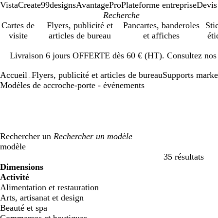
VistaCreate
99designs
AvantagePro
Plateforme entreprise
Devis
Cartes de
Flyers, publicité et
Pancartes, banderoles
Sti
visite
articles de bureau
et affiches
éti
Diapositive
Livraison 6 jours OFFERTE dès 60 € (HT). Consultez nos d
1
sur
Accueil
Flyers, publicité et articles de bureau
Supports marke
1
...
Modèles de accroche-porte - événements
Rechercher un
modèle
35 résultats
Filtres
Dimensions
Activité
Alimentation et restauration
Arts, artisanat et design
Beauté et spa