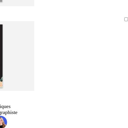
iques
graphiste