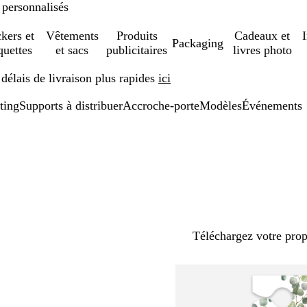
 personnalisés
ckers et
Vêtements
Produits
Cadeaux et
Packaging
quettes
et sacs
publicitaires
livres photo
élais de livraison plus rapides
ici
ting
Supports à distribuer
Accroche-porte
Modèles
Événements
Téléchargez votre pro