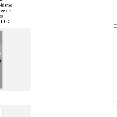
phisme
réé de
es
,10 €