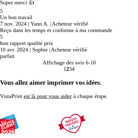
Super merci 👍
5
Un bon travail
7 nov. 2024
|
Yann A.
|
Acheteur vérifié
Reçu dans les temps et conforme à ma commande
5
bon rapport qualité prix
10 avr. 2024
|
Sophie
|
Acheteur vérifié
parfait
Affichage des avis
6-10
1
2
3
4
Accéder
Accéder
Accéder
Accéder
à
à
à
à
Vous allez aimer imprimer vos idées.
la
la
la
la
page
page
page
page
VistaPrint
est là pour vous aider
à chaque étape.