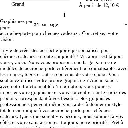
é
c
f
c
Grand
À partir de 12,10 €
r
a
r
1
è
u
è
Page
Graphismes par
m
v
m
1
page
e
e
e
accroche-porte pour chèques cadeaux : Concrétisez votre
vision.
Envie de créer des accroche-porte personnalisés pour
chèques cadeaux en toute simplicité ? Vistaprint est là pour
vous y aider. Nous vous proposons une large gamme de
modèles de accroche-porte entièrement personnalisables avec
les images, logos et autres contenus de votre choix. Vous
souhaitez utiliser votre propre graphisme ? Aucun souci :
avec notre fonctionnalité d’importation, vous pourrez
importer votre graphisme et vous concentrer sur le choix des
produits correspondant à vos besoins. Nos graphistes
professionnels peuvent même vous aider à donner un style
totalement unique à vos accroche-porte pour chèques
cadeaux. Quels que soient vos besoins, nous sommes à vos
côtés et votre satisfaction est toujours notre priorité ! Prêt à