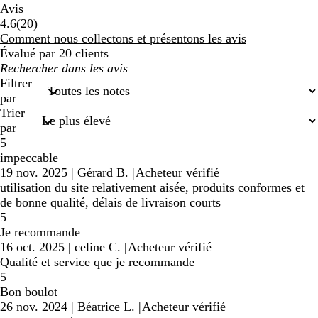
Avis
20
4.6
(
20
)
avis
Comment nous collectons et présentons les avis
Évalué par 20 clients
Mes
recherches
Filtrer
saisies
par
Trier
par
5
impeccable
19 nov. 2025
|
Gérard B.
|
Acheteur vérifié
utilisation du site relativement aisée, produits conformes et
de bonne qualité, délais de livraison courts
5
Je recommande
16 oct. 2025
|
celine C.
|
Acheteur vérifié
Qualité et service que je recommande
5
Bon boulot
26 nov. 2024
|
Béatrice L.
|
Acheteur vérifié